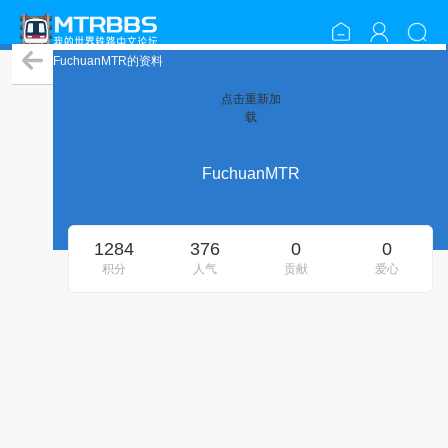
FuchuanMTR的资料
点击重新加
载
FuchuanMTR
1284
376
0
0
积分
人气
贡献
爱心