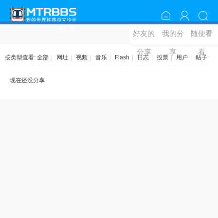
分享
好友的
我的分
随便看
分享
享
看
按类型查看:
全部
|
网址
|
视频
|
音乐
|
Flash
|
日志
|
投票
|
用户
|
帖子
现在还没分享