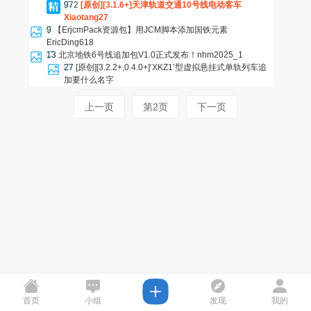
972
[原创][3.1.6+]天津轨道交通10号线电动客车
Xiaotang27
9
【ErjcmPack资源包】用JCM脚本添加国铁元素
EricDing618
13
北京地铁6号线追加包V1.0正式发布！
nhm2025_1
27
[原创][3.2.2+,0.4.0+]‘XKZ1’型虚拟悬挂式单轨列车追
加
要什么名字
上一页
第2页
下一页
首页
小组
发现
我的