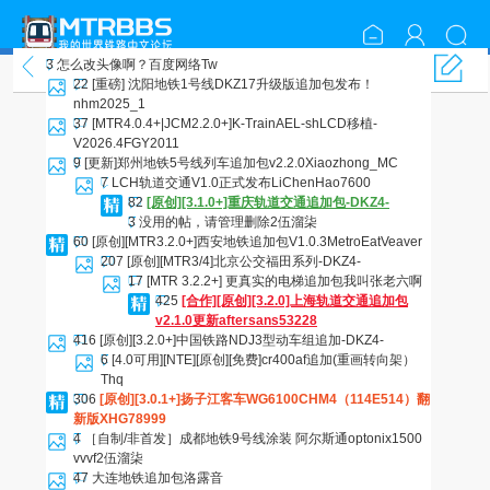
3
怎么改头像啊？
百度网络Tw
资源包分享
22
[重磅] 沈阳地铁1号线DKZ17升级版追加包发布！
nhm2025_1
37
[MTR4.0.4+|JCM2.2.0+]K-TrainAEL-shLCD移植-
V2026.4
FGY2011
9
[更新]郑州地铁5号线列车追加包v2.2.0
Xiaozhong_MC
7
LCH轨道交通V1.0正式发布
LiChenHao7600
82
[原创][3.1.0+]重庆轨道交通追加包
-DKZ4-
3
没用的帖，请管理删除
2伍溜柒
60
[原创][MTR3.2.0+]西安地铁追加包V1.0.3
MetroEatVeaver
207
[原创][MTR3/4]北京公交福田系列
-DKZ4-
17
[MTR 3.2.2+] 更真实的电梯追加包
我叫张老六啊
425
[合作][原创][3.2.0]上海轨道交通追加包
v2.1.0更新
aftersans53228
416
[原创][3.2.0+]中国铁路NDJ3型动车组追加
-DKZ4-
6
[4.0可用][NTE][原创][免费]cr400af追加(重画转向架）
Thq
306
[原创][3.0.1+]扬子江客车WG6100CHM4（114E514）翻
新版
XHG78999
4
［自制/非首发］成都地铁9号线涂装 阿尔斯通optonix1500
vvvf
2伍溜柒
47
大连地铁追加包
洛露音