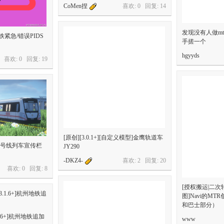
CoMen捏
喜欢: 0 回复:
14
发现没有人做m
]港铁紧急/错误PIDS
手搓一个
hgyyds
喜欢: 0 回复:
19
[原创][3.0.1+][自定义模型]金鹰轨道车
地铁1号线列车宣传栏
JY290
-DKZ4-
喜欢: 2 回复:
20
喜欢: 0 回复:
8
[授权搬运|二次转载
图]Navi的MTR
和巴士部分）
1.6+]杭州地铁追加
www