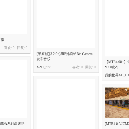
路徽
喜欢: 0 回复:
0
[半原创][3.2.0+]JRE池袋站Bic Camera
发车音乐
【MTR4.00
XZH_SS8
喜欢: 0 回复:
0
V7.0发布
我的世界XC_CJ
CRH380A系列高速动
[MTR4.0.0/JCM2