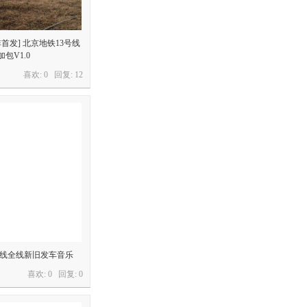
[非首发] 北京地铁13号线
加包V1.0
喜欢: 0 回复:
12
RE京叶线全线新旧发车音乐
喜欢: 0 回复:
0