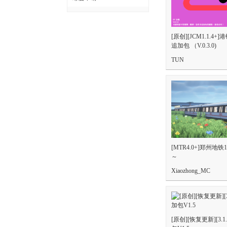
[原创][JCM1.1.4+
追加包 （V.0.3.0)
TUN
[MTR4.0+]郑州
～
Xiaozhong_MC
[原创][恢复更新][3.