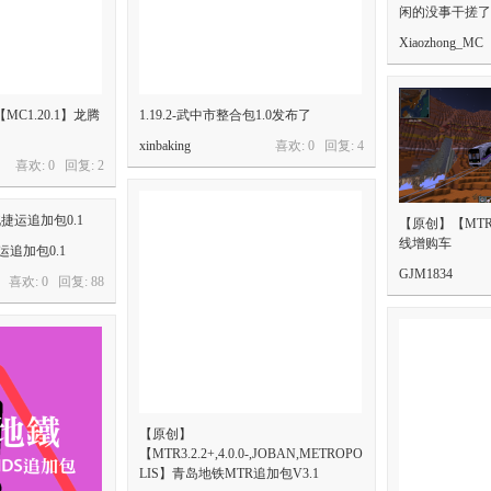
闲的没事干搓了
Xiaozhong_MC
C1.20.1】龙腾
1.19.2-武中市整合包1.0发布了
xinbaking
喜欢: 0 回复:
4
喜欢: 0 回复:
2
【原创】【MTR
线增购车
捷运追加包0.1
GJM1834
喜欢: 0 回复:
88
【原创】
【MTR3.2.2+,4.0.0-,JOBAN,METROPO
LIS】青岛地铁MTR追加包V3.1