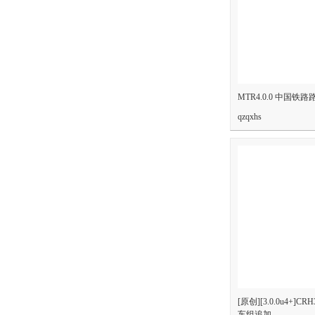
MTR4.0.0 中国铁路
qzqxhs
[原创][3.0.0u4+]
车组追加