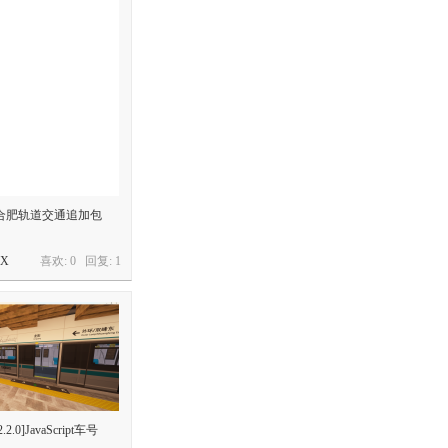
+】合肥轨道交通追加包
X
喜欢: 0 回复:
1
.2.0]JavaScript车号