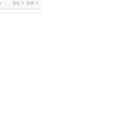
e
喜欢: 0 回复:
6
2.2,MC1.20.1】厦门
j15cs型双层巴士无挂牌版
喜欢: 0 回复:
13
[南滨创意][原创]重庆轨道