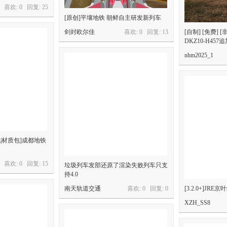
喜欢: 0 回复:
25
[原创]平壤地铁 朝鲜自主研发新列车
剑封欧尔佳
喜欢: 0 回复:
13
[自制] [免费] 
DKZ10-H457追
nhm2025_1
车辆包|材质包]成都地铁
喜欢: 0 回复:
15
垃圾列车发部还原了渲染失败列车只支
持4.0
南天轨道交通
喜欢: 0 回复:
0
[3.2.0+]J
XZH_SS8