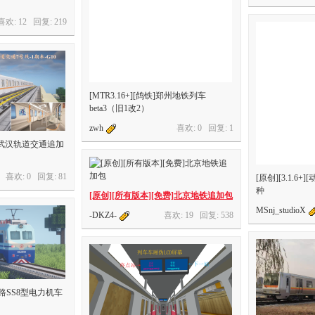
喜欢: 12 回复:
219
[MTR3.16+][鸽铁]郑州地铁列车
beta3（旧1改2）
zwh
喜欢: 0 回复:
1
0.0-]武汉轨道交通追加
喜欢: 0 回复:
81
[原创][3.1.6
种
[原创][所有版本][免费]北京地铁追加包
MSnj_studioX
-DKZ4-
喜欢: 19 回复:
538
国铁路SS8型电力机车