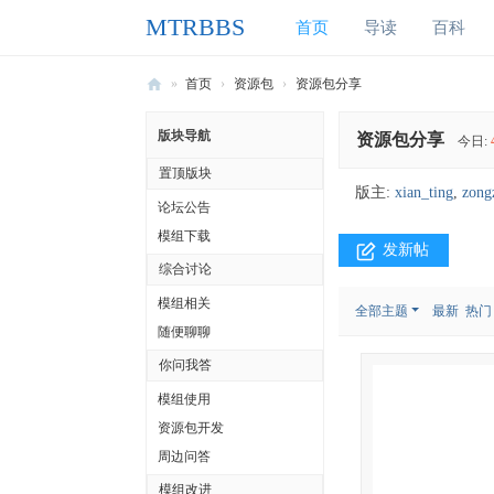
MTRBBS
首页
导读
百科
»
首页
›
资源包
›
资源包分享
M
版块导航
资源包分享
今日:
T
置顶版块
R
版主:
xian_ting
,
zong
论坛公告
B
模组下载
B
发新帖
综合讨论
S
模组相关
全部主题
最新
热门
我
随便聊聊
的
你问我答
世
模组使用
界
资源包开发
铁
周边问答
路
模组改进