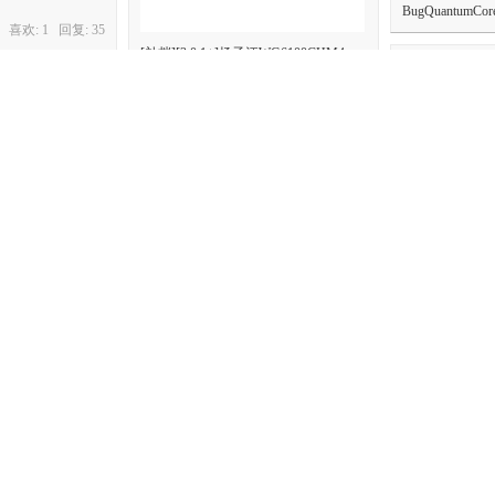
BugQuantumCor
喜欢: 1 回复:
35
[补档][3.0.1+]扬子江WG6100CHM4
ShentongMetro
喜欢: 0 回复:
3
【原创】【MTR3.
頭等東鐵綫現代化列
金旅xml6116
本
[原创·免费][MTR3.2.2/ANTE]天津地铁
喜欢: 0 回复:
5
LTY
二号线V3.0正式更新
LJH_haihai
喜欢: 0 回复:
0
.0-]昆明地铁追加包
[JCM2.20+]
交通类型PIDS
MTR(港铁)标志追加包
喜欢: 0 回复:
15