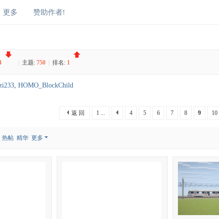
更多
赞助作者!
4
|
主题:
750
|
排名:
1
zi233
,
HOMO_BlockChild
返 回
1 ...
4
5
6
7
8
9
10
热帖
精华
更多