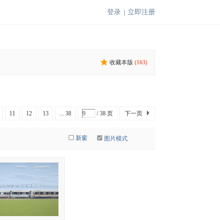
登录
立即注册
|
收藏本版
(
163
)
11
12
13
... 38
/ 38 页
下一页
新窗
图片模式