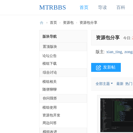
MTRBBS
首页
导读
百科
»
首页
›
资源包
›
资源包分享
M
版块导航
资源包分享
今日:
T
置顶版块
R
版主:
xian_ting
,
zong
论坛公告
B
模组下载
B
发新帖
综合讨论
S
模组相关
全部主题
最新
热门
我
随便聊聊
的
你问我答
世
模组使用
界
资源包开发
铁
周边问答
路
模组改进