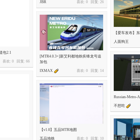
JBR
喜欢: 0 回复:
26
【爱车发布】东
人面狗王
轨道包2.1
[MTR4.0.3+]新艾利都地铁疾锋龙号追
喜欢: 0 回复:
66
加包
IXMAX
喜欢: 0 回复:
14
Russian-Met
不想吃
【v1.0】五品MTR地图
五品地铁
喜欢: 0 回复:
10