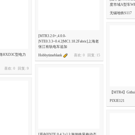
度市域A型车WR2
无锡地铁S117
[MTR3.2.0+,4.0.0-
|NTE0.3.3~0.4.2|MC1.18.2Fabric]上海老
张江有轨电车追加
国铁路HXD3C型电力
Hobbytimeblank
喜欢: 0 回复:
15
喜欢: 0 回复:
9
【MTR4】Github 
PIXIE121
[原创][NTE 0.4.2+]上海地铁风格动态