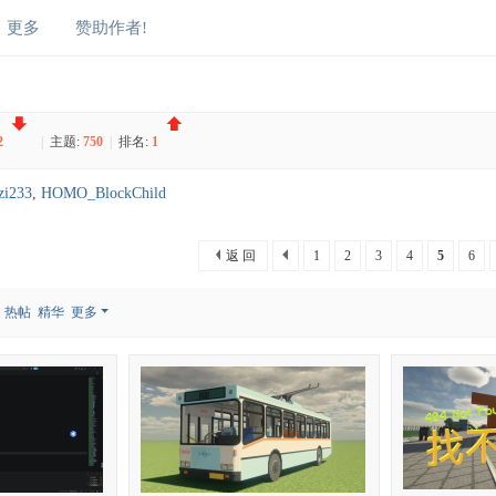
更多
赞助作者!
2
|
主题:
750
|
排名:
1
zi233
,
HOMO_BlockChild
返 回
1
2
3
4
5
6
热帖
精华
更多