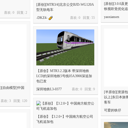
[原创][3.0.
[原创][MTR3/4]北京公交BJD-WG120A
铁视听觉优化追
型无轨电车
喜欢: 0 回复:
2
yaoxiansen
-DKZ4-
喜欢: 0 回复:
55
【原创】MTR3.2.2版本 带深圳地铁
LCD的深圳地铁5号线05A3906深追加
包已发
1+][自由模型]中国
深圳地铁L3-0377
喜欢: 0 回复:
9
[半原创][资源包
以上]东日本旅客
喜欢: 3 回复:
120
客车
可爱的铁仔
【原创】【3.2.0+】中国南方航空公司
飞机追加包