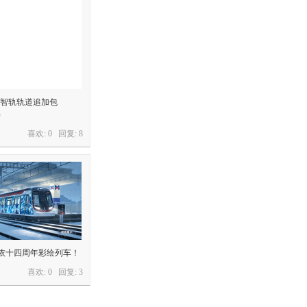
三轨&智轨轨道追加包
）
喜欢: 0 回复:
8
天依十四周年彩绘列车！
喜欢: 0 回复:
3