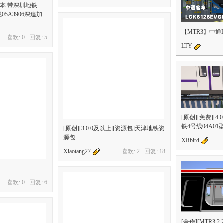
2版本 带深圳地铁
05A3906深追加
【MTR3】中通LC
喜欢: 0 回复:
5
LTY
[原创][免费][4.
铁4号线04A0
[原创][3.0.0及以上][资源包]天津地铁资
源包
XRbird
Xiaotang27
喜欢: 2 回复:
18
）
喜欢: 0 回复:
6
[合作][MTR3.