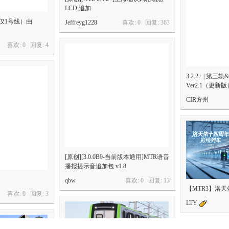
LCD 追加
(仅1号线）由
Jeffreyg1228
喜欢: 0 回复:
363
喜欢: 0 回复:
4
3.2.2+ | 第
Ver2.1（更新版
CIR方州
[原创][3.0.0B9-当前版本通用]MTR语音
播报提示音追加包 v1.8
qbw
喜欢: 0 回复:
13
【MTR3】洛
喜欢: 0 回复:
3
LTY