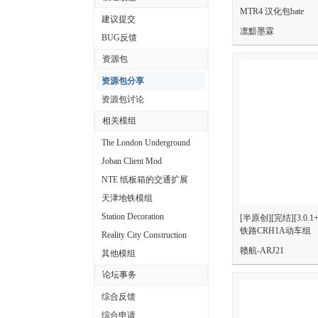
MTR4 汉化包bate
中
建议提交
凛黯墨霖
文
BUG反馈
论
资源包
坛
资源包分享
资源包讨论
相关模组
The London Underground
Joban Client Mod
NTE 纸板箱的交通扩展
天津地铁模组
Station Decoration
[半原创][完结][3.0.
铁路CRH1A动车组
Reality City Construction
赣航-ARJ21
其他模组
论坛事务
综合反馈
综合申请