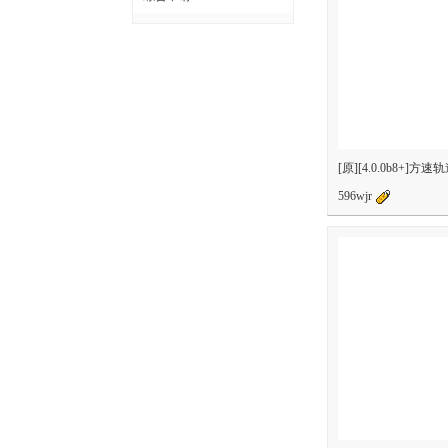
[原][4.0.0b8+]方速
596wjr