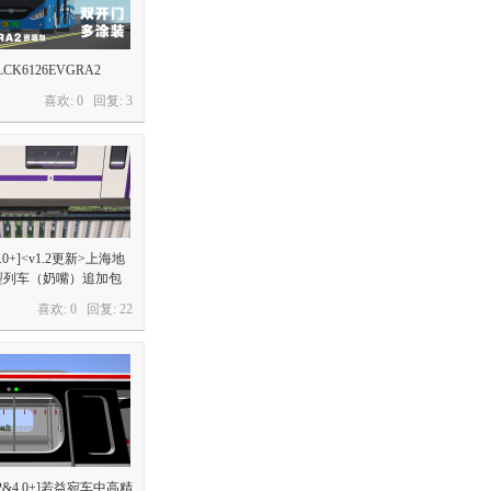
K6126EVGRA2
喜欢: 0 回复:
3
0.0+]<v1.2更新>上海地
1型列车（奶嘴）追加包
喜欢: 0 回复:
22
2.2&4.0+]若益宛车中高精