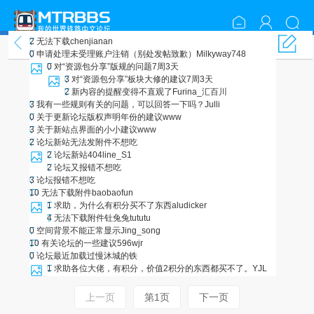
2
无法下载
chenjianan
综合反馈
0
申请处理未受理账户注销（别处发帖致歉）
Milkyway748
0
对“资源包分享”版规的问题
7周3天
3
对“资源包分享”板块大修的建议
7周3天
2
新内容的提醒变得不直观了
Furina_汇百川
3
我有一些规则有关的问题，可以回答一下吗？
Julli
0
关于更新论坛版权声明年份的建议
www
3
关于新站点界面的小小建议
www
2
论坛新站无法发附件
不想吃
2
论坛新站404
line_S1
2
论坛又报错
不想吃
3
论坛报错
不想吃
10
无法下载附件
baobaofun
1
求助，为什么有积分买不了东西
aludicker
4
无法下载附件
钍兔兔tututu
0
空间背景不能正常显示
Jing_song
10
有关论坛的一些建议
596wjr
0
论坛最近加载过慢
沐城的铁
1
求助各位大佬，有积分，价值2积分的东西都买不了。
YJL
上一页
第1页
下一页