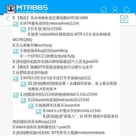
0
【预告】东水地铁轨道交通地图
HXD3D1886
MTR中文图书馆
6
MTR服务器招生
mkoiuytrewq1234
2
D B 现 状
GLV1540
4
使用 VulkanMod 模组游玩 MTR 4.0.0 发生的错误
MCPEQWQ
6
怎么替换车辆
suzhang
1
模组致命bug
DSSuperMing
0
一个MTR3.2.2的整合包
et4r5ytg
8
[原创][经实践]车站指示牌排版建议[个人意见]
pokOS
6
【教程】隐藏MTR原版连接处的方法
要什么名字
1
合肥轨道追加!
hfgdjt
1
MTR3.0升为4.0后卡住打不开游戏
ngls211
12
[原创][教程]萌新必看！从建模到音效，史上最全资源
包教程
☭雷光兽☭
1
[地图发布]GLV1540的铁路Beta0.5.1
GLV1540
3
[Jobanpids追加]metropids
GLV1540
1
线路牌无法显示
Jason4zh
6
mtr4.0.x不显示字的BUG
GLV1540
8
[原创]改进“讲述人”，在 MTR 模组中获取更自
然的报站语音
Jeffreyg1228
0
Wiki中的列车资料哪里找？
pokOS
3
[原创][教程]如何在MC MTR里导入视频
Hobbytimeblank