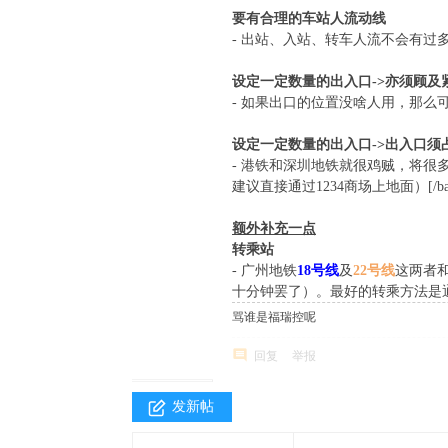
要有合理的车站人流动线
- 出站、入站、转车人流不会有
设定一定数量的出入口->亦须顾及
- 如果出口的位置没啥人用，那么
设定一定数量的出入口->出入口须
- 港铁和深圳地铁就很鸡贼，将很多
建议直接通过1234商场上地面）[/bai
额外补充一点
转乘站
- 广州地铁
18号
线
及
22号线
这两者
十分钟罢了）。最好的转乘方法是
骂谁是福瑞控呢
回复
举报
发新帖