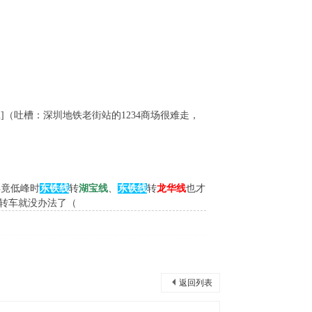
]（吐槽：深圳地铁老街站的1234商场很难走，
毕竟低峰时
东铁线
转
湖宝线
、
东铁线
转
龙华线
也才
转车就没办法了（
返回列表