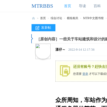
MTRBBS
首页
导读
百科
»
首页
›
综合讨论
›
模组相关
›
MTR中文图书馆
›
M
发新帖
T
［原创内容］一些关于车站建筑和设计的
R
B
漾仔～
2022-9-14 12:17:56
B
S
还没有账号？赶快去
我
您需要
登录
才可以下载或
的
世
界
铁
众所周知，车站作为
路