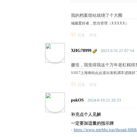
我的档案馆站就绕了个大圈
城建爱好者，想当管理（XXXXX）
回复
举报
XHG78999
2023-3-31 21:07:14
撅坟，我觉得我这个万年老杠精得
S1017上海南站幺幺道出发机调车进路好
回复
举报
pokOS
2024-6-19 21:26:53
补充点个人见解
一定要加适量的指示牌
-
https://www.mtrbbs.top/thread-6068