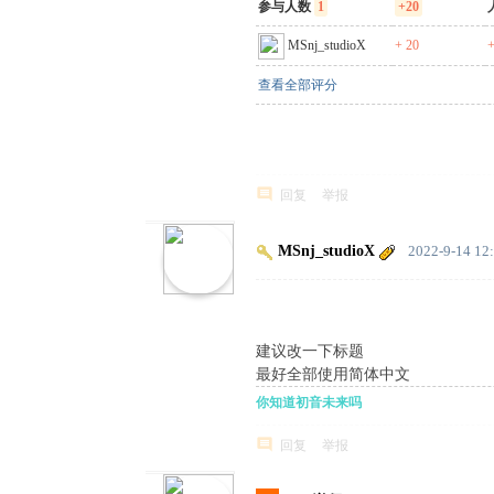
参与人数
1
+20
MSnj_studioX
+ 20
+
查看全部评分
回复
举报
MSnj_studioX
2022-9-14 12
建议改一下标题
最好全部使用简体中文
你知道初音未来吗
回复
举报