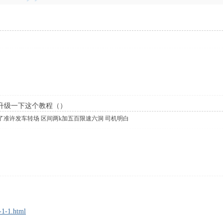
升级一下这个教程（）
了准许发车转场 区间两k加五百限速六洞 司机明白
-1-1.html