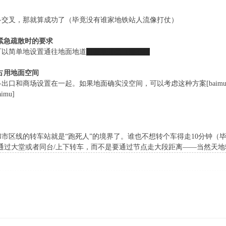
过多交叉，那就算成功了（毕竟没有谁家地铁站人流像打仗）
紧急疏散时的要求
可以简单地设置通往地面地道
（甚至井盖（那不行
占用地面空间
出口和商场设置在一起。如果地面确实没空间，可以考虑这种方案[baimu
mu]
和市区线的转车站就是“跑死人”的境界了。谁也不想转个车得走10分钟（
通过大堂或者同台/上下转车，而不是要通过节点走大段距离——当然天地