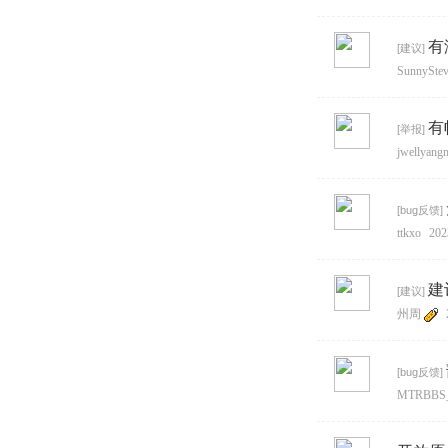
有
[
建议
]
SunnySte
有
[
举报
]
jwellyang
[
bug反馈
]
ttkxo
202
建
[
建议
]
州周
[
bug反馈
]
MTRBBS_