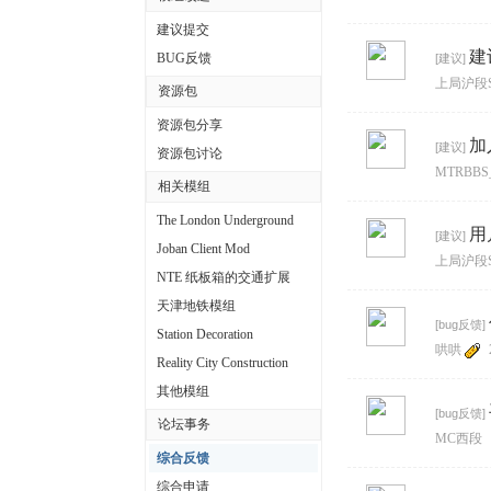
中
建议提交
文
建
BUG反馈
[
建议
]
上局沪段SS
论
资源包
坛
资源包分享
加
[
建议
]
资源包讨论
MTRBBS_
相关模组
The London Underground
用
[
建议
]
Joban Client Mod
上局沪段SS
NTE 纸板箱的交通扩展
天津地铁模组
[
bug反馈
]
Station Decoration
哄哄
Reality City Construction
其他模组
[
bug反馈
]
论坛事务
MC西段
综合反馈
综合申请