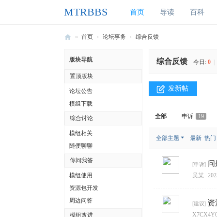
MTRBBS
首页
导读
百科
»
首页
›
论坛事务
›
综合反馈
M
版块导航
综合反馈
今日:
0
|
T
置顶版块
R
发新帖
论坛公告
B
模组下载
B
全部
申诉
19
综合讨论
S
模组相关
我
全部主题
最新
热门
随便聊聊
的
你问我答
问
[
申诉
]
世
模组使用
吴某
202
界
资源包开发
铁
周边问答
资
[
建议
]
路
X7CX4Y
模组改进