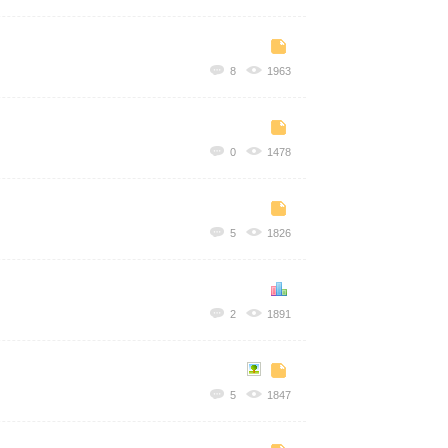
8
1963
0
1478
5
1826
2
1891
5
1847