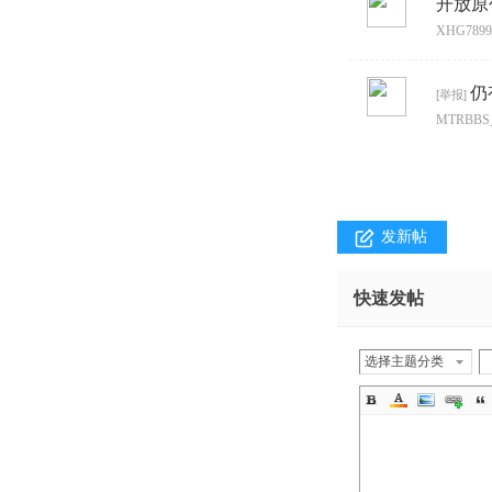
开放原
XHG7899
仍
[
举报
]
MTRBBS_
发新帖
快速发帖
选择主题分类