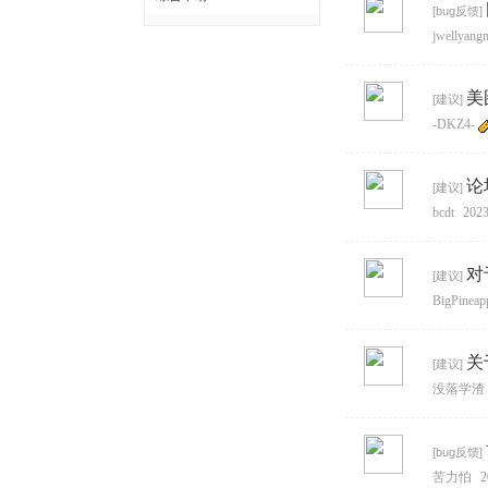
[
bug反馈
]
jwellyang
美
[
建议
]
-DKZ4-
论
[
建议
]
bcdt
2023
对
[
建议
]
BigPineap
关
[
建议
]
没落学渣
[
bug反馈
]
苦力怕
2