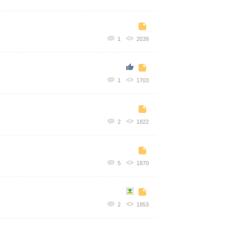
1
2039
1
1703
2
1822
5
1870
2
1853