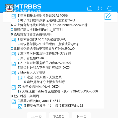
1
空间相册上传照片失败
02A2406株
综合反馈
4
帖子未归档导致的无法访问
波波君QwQ
6
左上角官方链接可以考虑加上blockbench
02A2406株
1
顶部栏新人报到按钮
Furina_汇百川
0
论坛首页顶部蓝色按钮
哄哄
1
搜索界面的Logo消失
波波君QwQ
2
建议将举报按钮放的醒目一点
波波君QwQ
1
建议将空间选项加至顶部导航栏
波波君QwQ
3
左下角时钟出现字体挤压
XHG78999
0
关于看板娘
kelan
1
左上角时钟覆盖帖子内容
02A2406株
7
建议时钟和右下角图片可移动
-DKZ4-
3
Max酱太大了
哄哄
1
这是什么东西？
天源之系
0
建议提高评分上限
大宝剑呀
20
关于资源包的相似性
-DKZ4-
12
为嘛现在mtrbbs什么追加都下载不了
XIAOSONG-6666
3
把计时器下架
州周
0
黑幕内容的bug
yunc-114514
3
模型分享板块（？）阅读权限
KKWing22
上一页
第10页
下一页