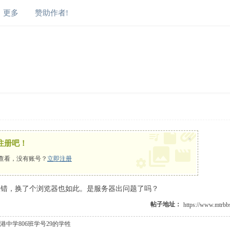
更多
赞助作者!
×
注册吧！
查看，没有账号？
立即注册
报错，换了个浏览器也如此。是服务器出问题了吗？
% i, {% @0 @4 Q" q3 |' z2 A$ d
帖子地址：
中学806班学号29的学牲