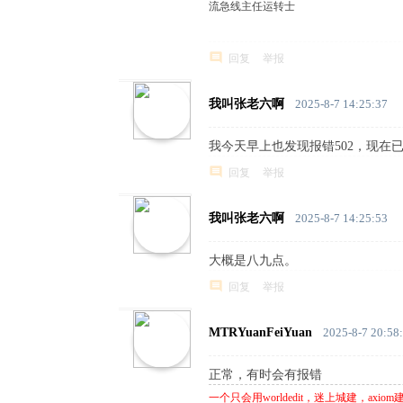
流急线主任运转士
中
文
回复
举报
论
坛
我叫张老六啊
2025-8-7 14:25:37
我今天早上也发现报错502，现在
回复
举报
我叫张老六啊
2025-8-7 14:25:53
大概是八九点。
回复
举报
MTRYuanFeiYuan
2025-8-7 20:58
正常，有时会有报错
一个只会用worldedit，迷上城建，axi