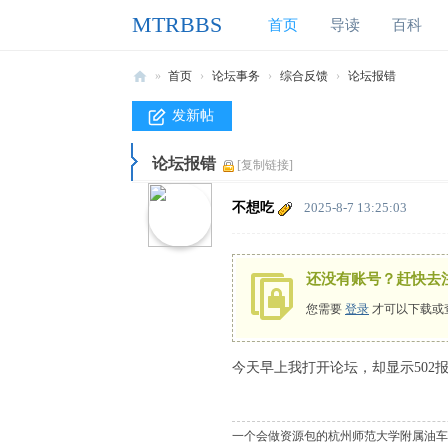
MTRBBS
首页
导读
百科
»
首页
›
论坛事务
›
综合反馈
›
论坛报错
M
发新帖
T
论坛报错
R
[复制链接]
B
不想吃
2025-8-7 13:25:03
B
S
还没有账号？赶快去
我
您需要
登录
才可以下载或
的
世
今天早上我打开论坛，却显示502
界
铁
路
一个会做资源包的杭州师范大学附属油车港