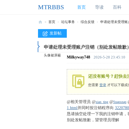
MTRBBS
首页
导读
百科
»
首页
›
论坛事务
›
综合反馈
›
申请处理未受理账户
M
发新帖
T
申请处理未受理账户注销（别处发帖致歉
R
头像被屏蔽
B
Milkyway748
2026-5-28 23:45:10
B
S
还没有账号？赶快去
我
您需要
登录
才可以下载或
的
世
@相关管理员 @
@
xian_ting
Snapsnap
1.html
并同时按注销程序向
322078
界
恳请抽空处理一下我的注销申请，
铁
别处发帖致歉，望管理员理解
路