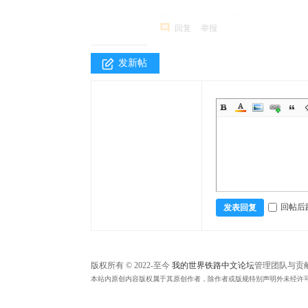
中
回复
举报
文
论
发新帖
坛
回帖后
发表回复
版权所有 © 2022-至今
我的世界铁路中文论坛
管理团队与贡
本站内原创内容版权属于其原创作者，除作者或版规特别声明外未经许