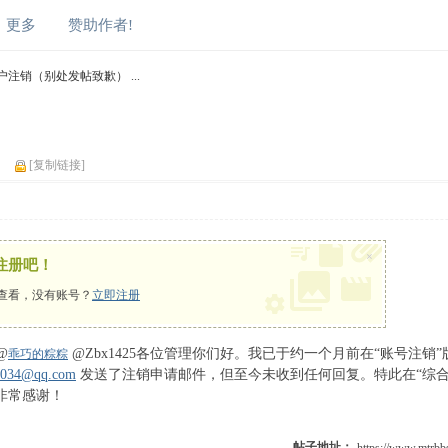
更多
赞助作者!
注销（别处发帖致歉） ...
）
[复制链接]
×
注册吧！
查看，没有账号？
立即注册
@
@Zbx1425各位管理你们好。我已于约一个月前在“账号注销
乖巧的粽粽
0034@qq.com
发送了注销申请邮件，但至今未收到任何回复。特此在“综合
非常感谢！
帖子地址：