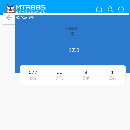
HXD3的资料
点击重新加
载
HXD3
577
66
9
1
积分
人气
贡献
爱心