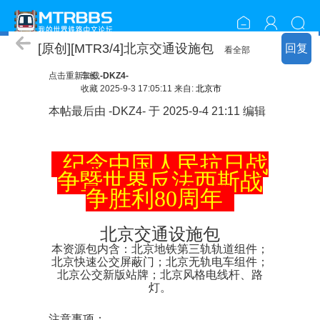
资源包分享
[原创][MTR3/4]北京交通设施包
回复
看全部
点击重新加载
车长
-DKZ4-
收藏
2025-9-3 17:05:11 来自:
北京市
本帖最后由 -DKZ4- 于 2025-9-4 21:11 编辑
纪念中国人民抗日战
争暨世界反法西斯战
争胜利80周年
北京交通设施包
本资源包内含：北京地铁第三轨轨道组件；
北京快速公交屏蔽门；北京无轨电车组件；
北京公交新版站牌；北京风格电线杆、路
灯。
注意事项：