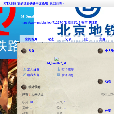
MTRBBS 我的世界铁路中文论坛
返回首页
M_Small77_M的个人空间
https://www.mtrbbs.top/?12170
[收藏]
[复制]
[分享]
[RSS]
空间首页
动态
记录
日志
主题
头像
个人资
M_Small77_M
加为好友
打个招呼
给我留言
发送消息
动态
统计信息
现在还没
已有
1
人来访过
积分:
40
人气:
13
贡献:
--
爱心:
--
分享
好友:
--
主题:
--