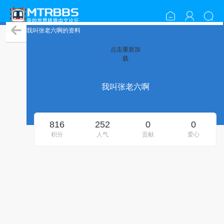
我叫张老六啊的资料
点击重新加
载
我叫张老六啊
816
252
0
0
积分
人气
贡献
爱心