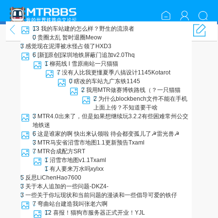
13
我的车站建的怎么样？
野生的流浪者
随便聊聊
0
贵圈太乱 暂时退圈
Meow
3
感觉现在泥潭被水怪占领了
HXD3
6
[新][原创]深圳地铁屏蔽门追加v2.0
Thq
1
柳苑线 l 雪原南站
一只猫猫
7
没有人比我更懂夏季八搞设计
1145Kotarot
0
瞎改的车站
九广东铁1145
2
我用MTR做赛博铁路线（？
一只猫猫
2
为什么blockbench文件不能在手机
上面上传？
不知道要干啥
3
MTR4.0出来了，但是如果想继续玩3.2.2有些困难
常州公交
地铁迷
6
这是谁家的啊 快出来认领啦 待会都变孤儿了
☭雷光兽☭
3
MTR马安省沼雪市地图1.1更新预告
Txaml
7
MTR合成配方
SRT
1
沼雪市地图v1.1
Txaml
1
有人要来万水吗
xylxx
5
反思
LiChenHao7600
3
关于本人追加的一些问题
-DKZ4-
3
一些关于你坛现状和当前问题的漫谈和一些倡导
可爱的铁仔
7
弯曲站台建造
我叫张老六啊
12
喜报！猫狗市服务器正式开业！
YJL