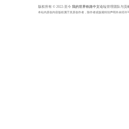
版权所有 © 2022-至今
我的世界铁路中文论坛
管理团队与贡
本站内原创内容版权属于其原创作者，除作者或版规特别声明外未经许