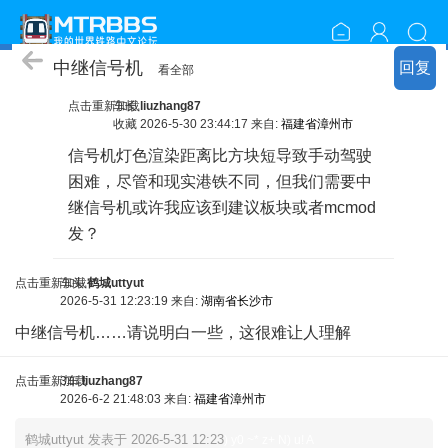
周边问答
中继信号机
回复
看全部
点击重新加载
车长
liuzhang87
收藏
2026-5-30 23:44:17 来自:
福建省漳州市
信号机灯色渲染距离比方块短导致手动驾驶
困难，尽管和现实港铁不同，但我们需要中
继信号机
或许我应该到建议板块或者mcmod
发？
3 }4 d M0 E" b) \2 j! @
点击重新加载
车头
鹤城uttyut
2026-5-31 12:23:19 来自:
湖南省长沙市
中继信号机……请说明白一些，这很难让人理解
点击重新加载
3车
liuzhang87
2026-6-2 21:48:03 来自:
福建省漳州市
鹤城uttyut 发表于 2026-5-31 12:23
) y0 ~* z+ N) u! A