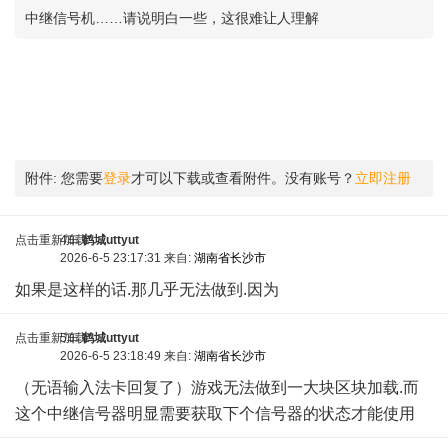
中继信号机……请说明白一些，这很难让人理解
) w, M8 O& p+ z# C/ {* X9 q- q; v
附件:
您需要
登录
才可以下载或查看附件。没有账号？
立即注册
点击重新加载
4车
鹤城uttyut
2026-6-5 23:17:31 来自:
湖南省长沙市
如果是这样的话.那几乎无法做到.因为
点击重新加载
5车
鹤城uttyut
2026-6-5 23:18:49 来自:
湖南省长沙市
（无语输入法卡回复了）游戏无法做到一大块区块加载.而
这个中继信号器明显需要获取下个信号器的状态才能使用