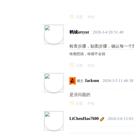
中
文
回复
举报
论
坛
鹤城uttyut
2026-3-4 20:51:49
检查步骤，贴图步骤，确认每一个
啥都想搞，啥都不会搞
回复
举报
Jackson
2026-3-5 11:46:38
楼主
是没问题的
回复
举报
LiChenHao7600
2026-3-6 13:03