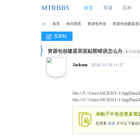
MTRBBS
首页
导读
百科
»
首页
›
你问我答
›
资源包开发
›
资源包创建器里
M
发新帖
T
资源包创建器里面贴图错误怎么办
R
[复制链接
B
Jackson
2026-3-4 18:11:37
B
S
我
file:///C:\Users\JACKSO~1
的
file:///C:\Users\JACKSO~1\AppDat
世
本帖子中包含更多资
界
您需要
登录
才可以下载或
铁
路