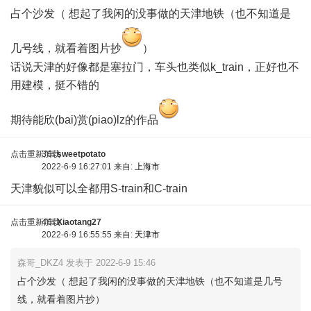
占个沙发（ 想起了我闲的没事做的天津地铁（也不知道是
几号线，就看着图片抄
）
% U# T1 B$ F$ o
话说天津的好像都是塞拉门，车头也类似k_train，正好也不
用建模，挺不错的
期待能欣(bai)赏(piao)lz的作品
* C- A0 z* ~# ]+ s' `# a$ m
点击重新加载
3车
sweetpotato
2022-6-9 16:27:01 来自:
上海市
天津貌似可以全都用S-train和C-train
点击重新加载
4车
Xiaotang27
2022-6-9 16:55:55 来自:
天津市
森哥_DKZ4 发表于 2022-6-9 15:46
占个沙发（ 想起了我闲的没事做的天津地铁（也不知道是几号
线，就看着图片抄）