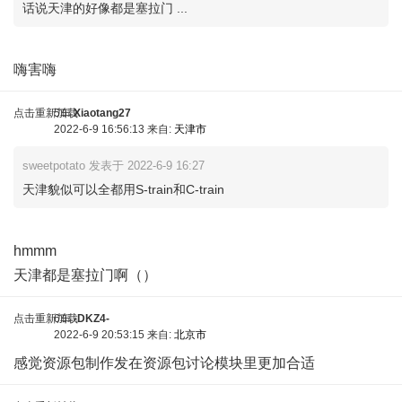
话说天津的好像都是塞拉门 ...
3 D. G0 i. e7 F" k: U9 Q
嗨害嗨
点击重新加载
5车
Xiaotang27
2022-6-9 16:56:13 来自:
天津市
sweetpotato 发表于 2022-6-9 16:27
天津貌似可以全都用S-train和C-train
& `! I* p; N# ~+ P7 ~
hmmm
* k3 g: W3 y& H
天津都是塞拉门啊（）
点击重新加载
6车
-DKZ4-
2022-6-9 20:53:15 来自:
北京市
感觉资源包制作发在资源包讨论模块里更加合适