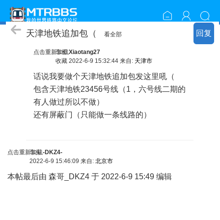
模组相关
天津地铁追加包（
回复
看全部
点击重新加载
车长
Xiaotang27
收藏
2022-6-9 15:32:44 来自:
天津市
话说我要做个天津地铁追加包发这里吼（
包含天津地铁23456号线（1，六号线二期的
有人做过所以不做）
还有屏蔽门（只能做一条线路的）
) q' q" l* \% v.
N/ W
点击重新加载
车头
-DKZ4-
2022-6-9 15:46:09 来自:
北京市
本帖最后由 森哥_DKZ4 于 2022-6-9 15:49 编辑
8 r; W( T' x' T#
G
* H) K4 R4 U) n% G- G
* }$ u1 A0 F4 v+ S( {; O