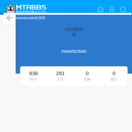
sweetpotato的资料
点击重新加
载
sweetpotato
936
281
0
0
积分
人气
贡献
爱心