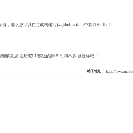
 ]! D9 N% I0 S7 z% \1 s
您可以在完成构建后从github actions中获取Hotfix 2
' W. o$ ~+ I3 v3 
能理解意思 在研究LU模组的翻译 时间不多 就这样吧（
帖子地址：
------------------------