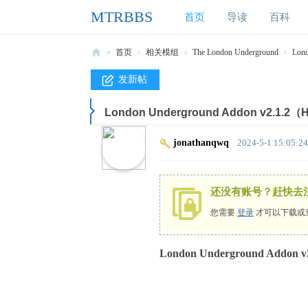
MTRBBS
首页
导读
百科
»
首页
›
相关模组
›
The London Underground
›
Lon
M
发新帖
T
London Underground Addon v2.1.2
R
B
jonathanqwq
2024-5-1 15:05:24
B
S
还没有账号？赶快去
我
您需要
登录
才可以下载或
的
世
London Underground Addon
界
铁
路