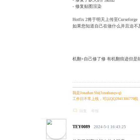
- 修复贴图渲染
# i W6 e* b$ O( ~$ O0 Q6 A
Hotfix 2将于明天上传至Curseforge
(
如果您知道自己在做什么并且迫不及待，那么
+ q4 {4 a7 G+ b0 M0 A U' T+ g
机翻+自己修了修 有机翻痕迹但是
2 W: v x/ ]$ }- N: ~$ s F* k
------------------------------------------------------
我是Jonathan Shi(Jonathanqwq)
工作日不常上线，可以QQ2841306779找
回复
举报
TEY0089
2024-5-1 16:43:25