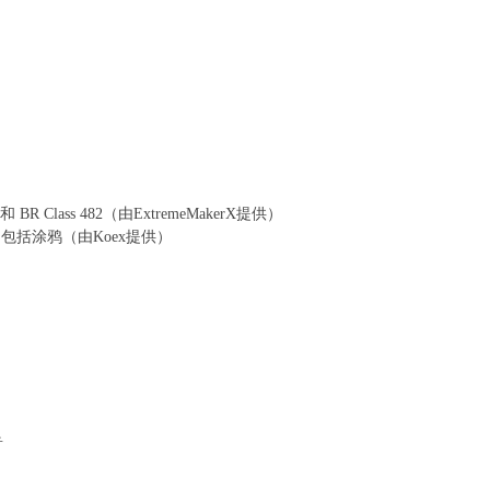
t
B9 p& ~& [. R1 v2 P" @6 e
 和 BR Class 482
（由ExtremeMakerX提供）
( R$ _; x( J+ ~$ E, s! B
包括涂鸦（由Koex提供）
M6 N, w
 W; o7 @
V& C0 ]0 b; {& P0 ~
音
- C4 Z+ ]0 I7 G" G$ H