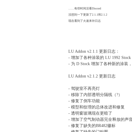
中
……有些时间没看Discord
. X" B+ M- F" p* X$ Z! 
文
没想到一下更新了2.1.1和2.1.2
现在看到了火速来补日志
9 _/ n p5 q- H( i
论
' W% l! K* m# @+ `; G( g- x) L& k
坛
6 W- {: d$ T' K, e0 ~5 c
. X7 e* }7 w8 m' n9 q
0 O! H: X$ ]+ t; G0 i
LU Addon v2.1.1 更新日志：
8 ?3 W1 
- 增加了各种涂装的
LU 1992 Stock
- 为
D Stock
增加了各种新的涂装，
LU Addon v2.1.2 更新日志
/ p4 N9 m, 
- 驾驶室不再亮灯
& ^- b7 ~0 P0 e4 u& w+
- 移除了内部透明分隔线（?）
- 修复了倒车功能
- 模型和纹理的总体改进和修复
5 N9 
- 透明窗玻璃现在更暗了
- 增加了空气制动器完全释放的声
- 修复了缺失的BR482徽标
- 修复了缺失的门贴图