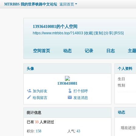
MTRBBS 我的世界铁路中文论坛
返回首页
13936410081的个人空间
https://www.mtrbbs.top/?14803
[收藏]
[复制]
[分享]
[RSS]
空间首页
动态
记录
日志
主
头像
个人资料
生日
13936410081
性别
加为好友
打个招呼
给我留言
发送消息
动态
统计信息
已有
33
人来访过
现在还没
积分:
158
人气:
43