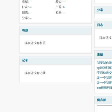
贡献:
--
爱心:
--
好友:
--
主题:
6
分享
日志:
--
相册:
--
分享:
--
日志
相册
现在还没
现在还没有相册
主题
记录
我要制作港
sp1900
平原轨道交
现在还没有记录
发一个我正
发一个我正
mtr模组列车
留言板