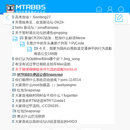
0
高考加油！
Xiaotang27
随便聊聊
4
开黑啦再见，欢迎新论坛
-DKZ4-
1
hello 新论坛！
jonathanqwq
2
关于暂时退出论坛的通告
qingqing
10
要做CR200J追加，想加什么标语
Meow
3
图片中的车头像那个列车？
PyCode
19
今天，我要为我向白熊轨道交通伸手的行为道歉
南昌公交168路
6
你们认为Optifine和Iris哪个好？
Jing_song
2
有没有试过带过相机去拍车
Max温焰
0
关于随便聊聊版块对引战的提醒
XieXiLin
20
MTRBBS停运公告
Snapsnap
1
你们都用什么系统启动游戏？
yunc-114514
1
大家用什么mod加载器（）
jwellyangmc
60
红包
Snapsnap
0
大家造地铁时同时会干些什么？
fuganfan
1
大家喜欢RTM还是MTR?
11wde1
0
大家得过甲流吗
..-CCD5035-..
78
红包
Snapsnap
10
整点什么烂活
哄哄
0
大家喜欢以前的论坛UI还是现在的
HXD3