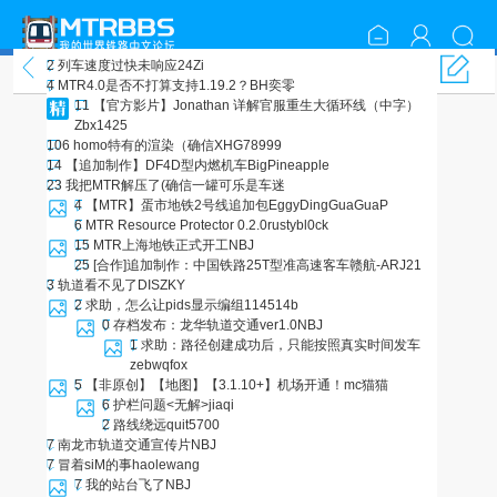
2
列车速度过快未响应
24Zi
模组相关
4
MTR4.0是否不打算支持1.19.2？
BH奕零
11
【官方影片】Jonathan 详解官服重生大循环线（中字）
Zbx1425
106
homo特有的渲染（确信
XHG78999
14
【追加制作】DF4D型内燃机车
BigPineapple
23
我把MTR解压了(确信
一罐可乐是车迷
4
【MTR】蛋市地铁2号线追加包
EggyDingGuaGuaP
6
MTR Resource Protector 0.2.0
rustybl0ck
15
MTR上海地铁正式开工
NBJ
25
[合作]追加制作：中国铁路25T型准高速客车
赣航-ARJ21
3
轨道看不见了
DISZKY
2
求助，怎么让pids显示编组
114514b
0
存档发布：龙华轨道交通ver1.0
NBJ
1
求助：路径创建成功后，只能按照真实时间发车
zebwqfox
5
【非原创】【地图】【3.1.10+】机场开通！
mc猫猫
6
护栏问题<无解>
jiaqi
2
路线绕远
quit5700
7
南龙市轨道交通宣传片
NBJ
7
冒着siM的事
haolewang
7
我的站台飞了
NBJ