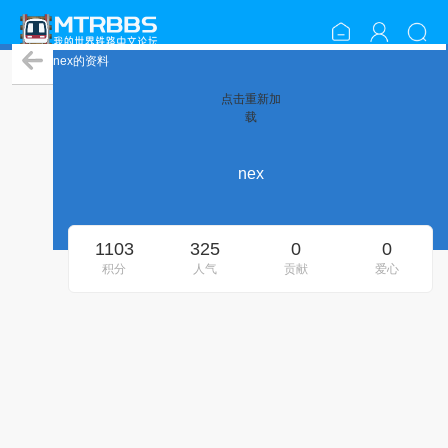
nex的资料
点击重新加
载
nex
1103
325
0
0
积分
人气
贡献
爱心