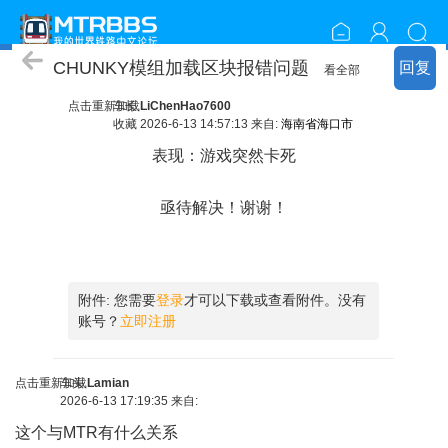
随便聊聊
CHUNKY模组加载区块报错问题
回复
看全部
点击重新加载
车长
LiChenHao7600
收藏
2026-6-13 14:57:13 来自:
海南省海口市
表现：游戏突然卡死
亟待解决！谢谢！
8 p1 s" D2 V& U7 D' {
附件:
您需要
登录
才可以下载或查看附件。没有
账号？
立即注册
点击重新加载
车头
Lamian
2026-6-13 17:19:35 来自:
这个与MTR有什么关系