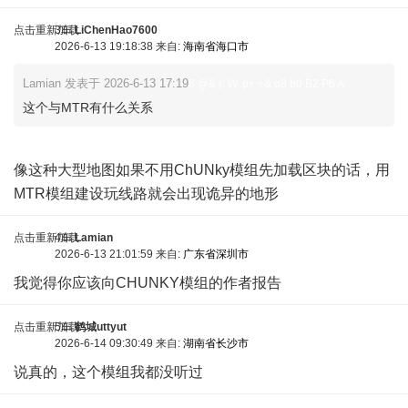
点击重新加载
3车
LiChenHao7600
2026-6-13 19:18:38 来自:
海南省海口市
Lamian 发表于 2026-6-13 17:19
6 @& {: W. p+ ~& q8 b0 B2 P6 A
这个与MTR有什么关系
- Z& p1 G' f/ t6 x ^& y0 n4 R
像这种大型地图如果不用ChUNky模组先加载区块的话，用
MTR模组建设玩线路就会出现诡异的地形
点击重新加载
4车
Lamian
2026-6-13 21:01:59 来自:
广东省深圳市
我觉得你应该向CHUNKY模组的作者报告
点击重新加载
5车
鹤城uttyut
2026-6-14 09:30:49 来自:
湖南省长沙市
说真的，这个模组我都没听过