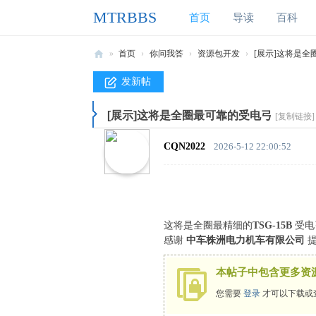
MTRBBS
首页
导读
百科
»
首页
›
你问我答
›
资源包开发
›
[展示]这将是全
M
发新帖
T
[展示]这将是全圈最可靠的受电弓
R
[复制链接]
B
CQN2022
2026-5-12 22:00:52
B
S
我
的
这将是全圈最精细的
TSG-15B
受电
感谢
中车株洲电力机车有限公司
提
世
界
本帖子中包含更多资
铁
您需要
登录
才可以下载或
路