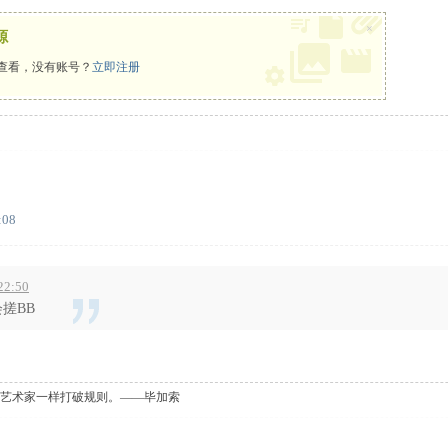
×
源
查看，没有账号？
立即注册
:08
22:50
搓BB
艺术家一样打破规则。——毕加索