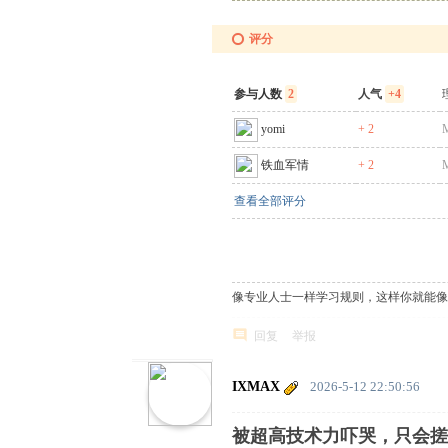
中
评分
文
论
参与人数
2
人气
+4
坛
yomi
+ 2
铁血军情
+ 2
查看全部评分
像专业人士一样学习规则，这样你就能像
回复
举报
IXMAX
2026-5-12 22:50:56
被超高技术力吓哭，只会搓