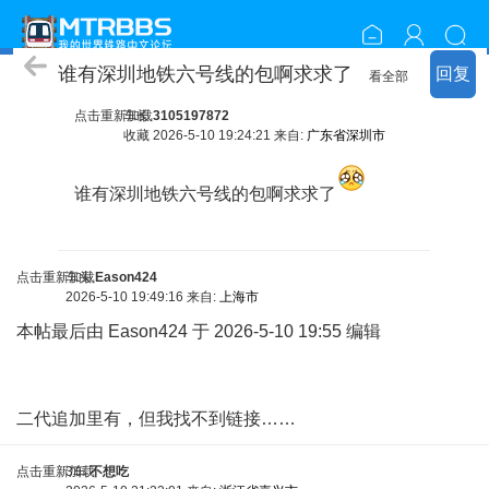
随便聊聊
谁有深圳地铁六号线的包啊求求了
回复
看全部
点击重新加载
车长
3105197872
收藏
2026-5-10 19:24:21 来自:
广东省深圳市
谁有深圳地铁六号线的包啊求求了
/ N, M&
m* F2 f- I
点击重新加载
车头
Eason424
2026-5-10 19:49:16 来自:
上海市
本帖最后由 Eason424 于 2026-5-10 19:55 编辑
. l+ Z% o5 @3
], U7 r9 r. O i- |
二代追加里有，但我找不到链接……
点击重新加载
3车
不想吃