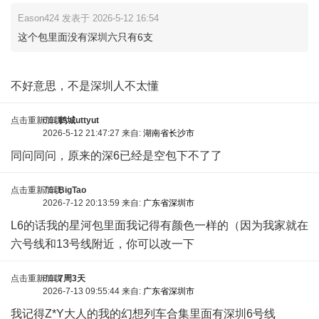
Eason424 发表于 2026-5-12 16:54
这个包里面没有深圳六只有6支
! W' }3 C8 s' G
不好意思，不是深圳人不太懂
点击重新加载
6车
鹤城uttyut
2026-5-12 21:47:27 来自:
湖南省长沙市
同问同问，原来的深6已经是空包下不了了
点击重新加载
7车
BigTao
2026-7-12 20:13:59 来自:
广东省深圳市
L6的话我的星河包里面我记得有颜色一样的（因为我家就在
六号线和13号线附近，你可以改一下
点击重新加载
8车
7周3天
2026-7-13 09:55:44 来自:
广东省深圳市
我记得Z*Y大人的
我的幻想列车合集
里面有深圳6号线