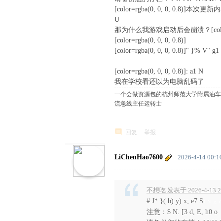
[color=rgba(0, 0, 0, 0.8)]
U
那为什么我游戏启动后会崩溃？[color=rgba(0, 
[color=rgba(0, 0, 0, 0.8)]
[color=rgba(0, 0, 0, 0.8)]" }% V" g1 
6 b8 e. D0 @0 c: [+ \& [. X( c
[color=rgba(0, 0, 0, 0.8)]: a1 N
9 U t! D
我在学校看还以为电脑乱码了
一个会做资源包的杭州师范大学附属油车港
流急线主任运转士
回复
举报
LiChenHao7600
2026-4-14 00:1
不想吃 发表于 2026-4-13 2
# J* }( b) y) x; e7 S
1 N. g;
注意：$ N. [3 d, E, h0 o