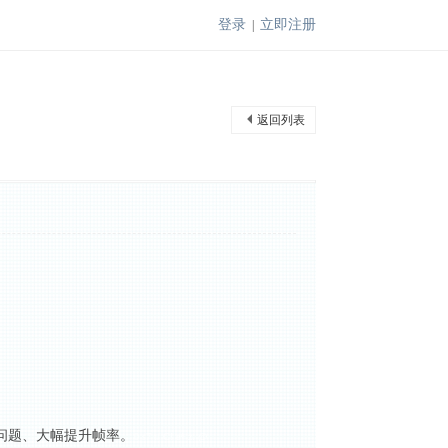
登录
立即注册
|
返回列表
溃/错误问题、大幅提升帧率。
0 s7 t/ C! e* z: @