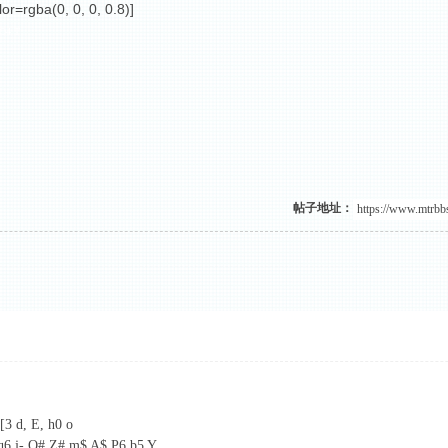
lor=rgba(0, 0, 0, 0.8)]
 O4 T
帖子地址：
3 d, E, h0 o
: |) b) y# k" \" O5 Y% a3 s9 e( k
 O# Z# m$ A$ P6 b5 Y
0 u( e* Q2 y1 g0 H& W! T