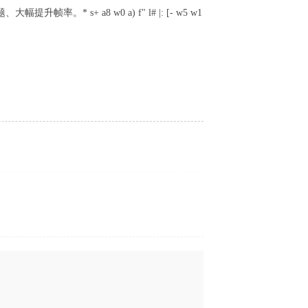
幅提升帧率。* s+ a8 w0 a) f" l# |: [- w5 w1