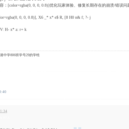
本次更新内容：[color=rgba(0, 0, 0, 0.8)]优化玩家体验、修复长期存在的崩溃/错误问题、大
0, 0, 0.8)], X6 _* x* e$ R, [8 H0 n& f; ?- j
" \/ A' i" o6 u, j+ Z; I( p' s8 U
V: H- x* a: r+ k
( Z" K8 c
中学806班学号29的学牲
0:40
1:34
 r% M" X