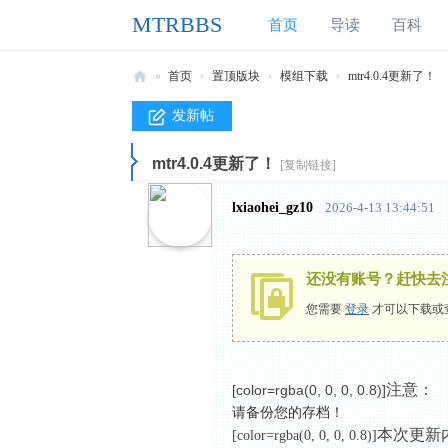
MTRBBS
首页
导读
百科
»
首页
›
置顶版块
›
模组下载
›
mtr4.0.4更新了！
M
发新帖
T
mtr4.0.4更新了！
R
[复制链接]
B
lxiaohei_gz10
2026-4-13 13:44:51
B
S
还没有账号？赶快去
我
您需要
登录
才可以下载或
的
世
界
注意：
[color=rgba(0, 0, 0, 0.8)]
- W
铁
请备份您的存档！
1 }. d# u: k5 M" ?
本次更新
路
[color=rgba(0, 0, 0, 0.8)]