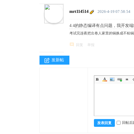
mrt114514
2026-4-19 07:58:54
4.4的静态编译有点问题，我开发
考试完连夜把出卷人家里的锅换成不粘锅
回复
举报
发新帖
回帖后
发表回复