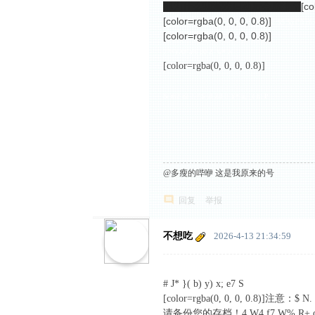
[co
那为什么我游戏启动后会崩溃？
中
[color=rgba(0, 0, 0, 0.8)]
2 S5 S) C0 c6
文
[color=rgba(0, 0, 0, 0.8)]
7 W) A# a% p0 Z w* N
论
[color=rgba(0, 0, 0, 0.8)]
坛
& m2 z2 ?. ^$ \8 Z8 [! Y* u, _( h! P
@多瘦的哔咿 这是我原来的号
回复
举报
不想吃
2026-4-13 21:34:59
# J* }( b) y) x; e7 S
[color=rgba(0, 0, 0, 0.8)]注意：$ N. [
请备份您的存档！4 W4 f7 W% R+ q6 j-