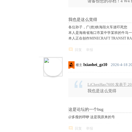
请备份您的存档！4 W4 f7 W% 
7 \9 h9 a& L6 n# P
我也是这么觉得
各位孙子，广(抢)铁海段火车迷吓死您
本人是海南省海口市某中学某班的牛马一
本人正在创作MINECRAFT TRANSIT R
回复
举报
lxiaohei_gz10
2026-4-18 2
楼主
LiChenHao7600 发表于 202
我也是这么觉得
0 ?. T, b' \1 }( ^% c3 n1 F
这是论坛的一个bug
@多瘦的哔咿 这是我原来的号
回复
举报