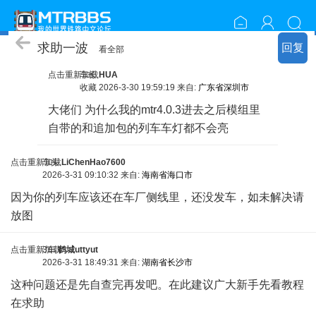
周边问答
求助一波
回复
看全部
点击重新加载
车长
HUA
收藏
2026-3-30 19:59:19 来自:
广东省深圳市
大佬们 为什么我的mtr4.0.3进去之后模组里
自带的和追加包的列车车灯都不会亮
点击重新加载
车头
LiChenHao7600
2026-3-31 09:10:32 来自:
海南省海口市
因为你的列车应该还在车厂侧线里，还没发车，如未解决请
放图
点击重新加载
3车
鹤城uttyut
2026-3-31 18:49:31 来自:
湖南省长沙市
这种问题还是先自查完再发吧。在此建议广大新手先看教程
在求助