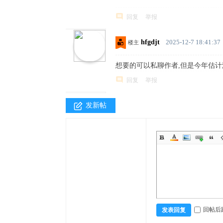
中
回复
举报
文
论
hfgdjt
2025-12-7 18:41:37
楼主
坛
想要的可以私聊作者,但是今年估
回复
举报
发新帖
回帖后
发表回复