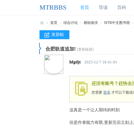
MTRBBS
首页
导读
百科
»
首页
›
综合讨论
›
模组相关
›
MTR中文图书馆
›
M
发新帖
T
合肥轨道追加!
R
[复制链接]
B
hfgdjt
2025-12-7 18:41:01
B
S
还没有账号？赶快去
我
您需要
登录
才可以下载或
的
世
这真是一个让人期待的时刻
界
铁
但是作者能力有限,更新完后立刻上
路