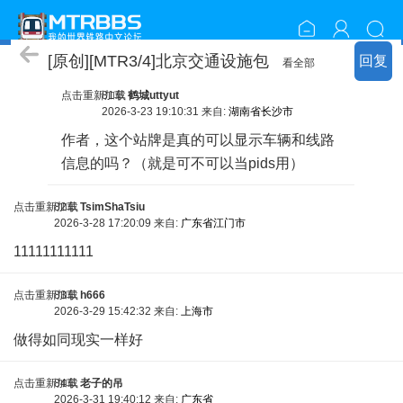
资源包分享
[原创][MTR3/4]北京交通设施包
回复
看全部
点击重新加载
81车
鹤城uttyut
2026-3-23 19:10:31 来自:
湖南省长沙市
作者，这个站牌是真的可以显示车辆和线路
信息的吗？（就是可不可以当pids用）
点击重新加载
82车
TsimShaTsiu
2026-3-28 17:20:09 来自:
广东省江门市
11111111111
点击重新加载
83车
h666
2026-3-29 15:42:32 来自:
上海市
做得如同现实一样好
点击重新加载
84车
老子的吊
2026-3-31 19:40:12 来自:
广东省