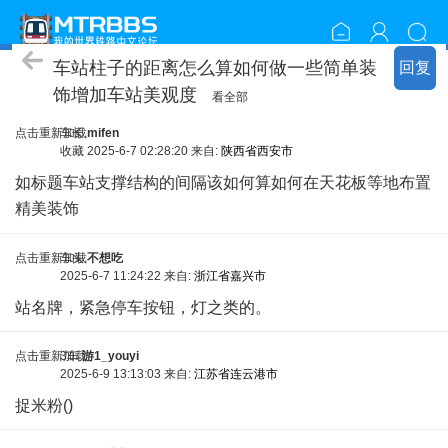
随便聊聊
车站柱子的距离怎么算如何做一些简单装
回复
饰增加车站美观度
看全部
点击重新加载
车长
mifen
收藏
2025-6-7 02:28:20 来自:
陕西省西安市
如标题车站支撑结构的间隔该如何算如何在天花板等地布置
精美装饰
% F, b4 Y" T D/ R) V) a
点击重新加载
车头
不想吃
2025-6-7 11:24:22 来自:
浙江省嘉兴市
站名牌，紧急停车按钮，灯之类的。
点击重新加载
3车
游1_youyi
2025-6-9 13:13:03 来自:
江苏省连云港市
捉米粉()