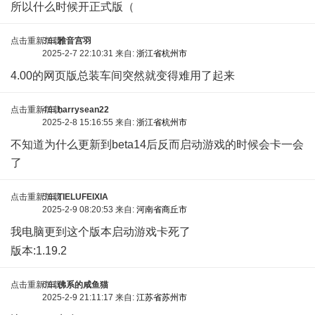
所以什么时候开正式版（
点击重新加载
3车
雅音宫羽
2025-2-7 22:10:31 来自:
浙江省杭州市
4.00的网页版总装车间突然就变得难用了起来
点击重新加载
4车
harrysean22
2025-2-8 15:16:55 来自:
浙江省杭州市
不知道为什么更新到beta14后反而启动游戏的时候会卡一会
了
点击重新加载
5车
TIELUFEIXIA
2025-2-9 08:20:53 来自:
河南省商丘市
我电脑更到这个版本启动游戏卡死了
/ D- g0 X, L+ j+ x0 @: A/ M
版本:1.19.2
点击重新加载
6车
佛系的咸鱼猫
2025-2-9 21:11:17 来自:
江苏省苏州市