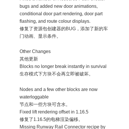
bugs and added new door animations,
conditional door part rendering, door part
flashing, and route colour displays.
修复了资源包创建器的BUG，添加了新的车
门动画、显示条件。
3 H( {% \. p1 d. l2 t$ W) y3 T5 `
Other Changes
其他更新
Blocks no longer break instantly in survival
生存模式下方块不会再立即被破坏。
# p$ [2
U9 g8 V+ L
Nodes and a few other blocks are now
waterloggable
节点和一些方块可含水。
Fixed lift rendering offset in 1.16.5
修复了1.16.5的电梯渲染偏移。
Missing Runway Rail Connector recipe by