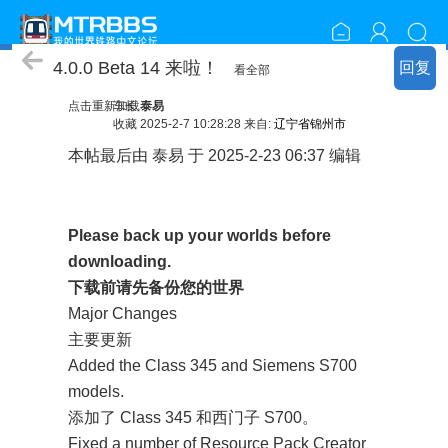
模组下载
4.0.0 Beta 14 来啦！
回复
看全部
点击重新加载
车长
泰易
收藏
2025-2-7 10:28:28 来自:
辽宁省锦州市
本帖最后由 泰易 于 2025-2-23 06:37 编辑
;
^- q, M2 u: ?; [
Please back up your worlds before
downloading.
下载前请先备份您的世界
Major Changes
主要更新
Added the Class 345 and Siemens S700
models.
添加了 Class 345 和西门子 S700。
Fixed a number of Resource Pack Creator