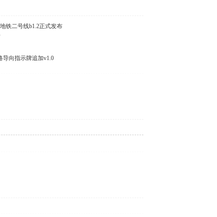
天津地铁二号线b1.2正式发布
布
铁线路导向指示牌追加v1.0