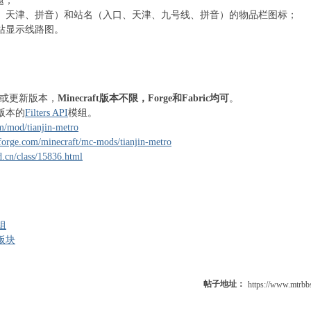
题；
、天津、拼音）和站名（入口、天津、九号线、拼音）的物品栏图标；
站显示线路图。
a-8或更新版本，
Minecraft版本不限，Forge和Fabric均可
。
版本的
Filters API
模组。
m/mod/tianjin-metro
forge.com/minecraft/mc-mods/tianjin-metro
.cn/class/15836.html
组
板块
帖子地址：