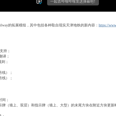
nsit Railway的拓展模组，其中包括各种取自现实天津地铁的新内容：
https://www
9的支持；
翻译；
规则；
号线）；
号线）；
时间；
示牌（墙上、双层）和指示牌（墙上、大型）的末尾方块在附近方块更新时
；