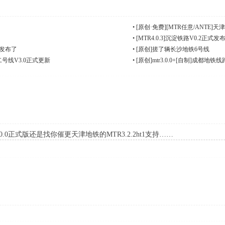
•
[原创·免费][MTR任意/ANTE]
•
[MTR4.0.3]沉淀铁路V0.2正式发
正式发布了
•
[原创]搓了辆长沙地铁6号线
铁二号线V3.0正式更新
•
[原创]mtr3.0.0+[自制]成都地
.0.0正式版还是找你催更天津地铁的MTR3.2.2ht1支持……