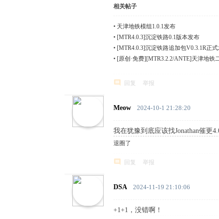
相关帖子
•
天津地铁模组1.0.1发布
•
[MTR4.0.3]沉淀铁路0.1版本发布
•
[MTR4.0.3]沉淀铁路追加包V0.3.1R
•
[原创·免费][MTR3.2.2/ANTE]天津地
回复
举报
Meow
2024-10-1 21:28:20
我在犹豫到底应该找Jonathan催更4
退圈了
回复
举报
DSA
2024-11-19 21:10:06
+1+1，没错啊！