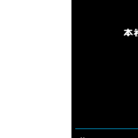
中
文
论
坛