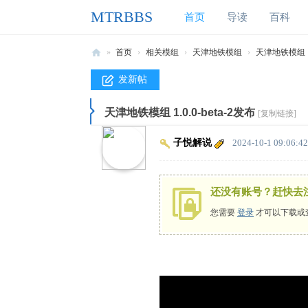
MTRBBS
首页
导读
百科
»
首页
›
相关模组
›
天津地铁模组
›
天津地铁模组 1.0
M
发新帖
T
天津地铁模组 1.0.0-beta-2发布
R
[复制链接]
B
子悦解说
2024-10-1 09:06:42
B
S
还没有账号？赶快去
我
您需要
登录
才可以下载或
的
世
界
铁
路