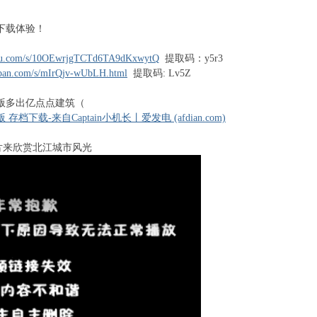
下载体验！
0 e+ E% F, H3 T7 K
aidu.com/s/10OEwrjgTCTd6TA9dKxwytQ
提取码：y5r3
3pan.com/s/mIrQjv-wUbLH.html
提取码: Lv5Z
版多出亿点点建筑（
 存档下载-来自Captain小机长丨爱发电 (afdian.com)
宣传片来欣赏北江城市风光