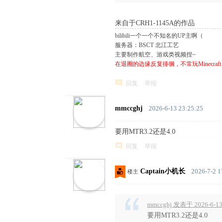
来自于CRH1-1145A的作品
bilibili一个一个不知名的UP主啊（
服务器：BSCT 北江工艺
主要制作航空、游戏类视频捏~
在退圈的边缘反复徘徊，不常玩Minecraft
回复
举报
mmccghj
2026-6-13 23:25:25
要用MTR3.2还是4.0
+ w2 C! c: t3 X3 O3 E
回复
举报
Captain小机长
2026-7-2 1
楼主
mmccghj 发表于 2026-6-13
要用MTR3.2还是4.0