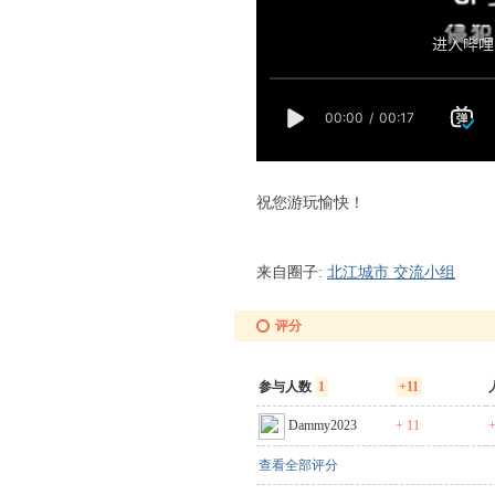
祝您游玩愉快！
% ^" V" J m+ \5 `5 o }6 U
6 \# { e& f6 ^) z M
来自圈子:
北江城市 交流小组
评分
参与人数
1
+11
Dammy2023
+ 11
+
查看全部评分