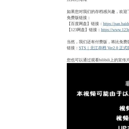
% W* ? ?$ h3 o" L4 W
如果您对我们的存档感兴趣，欢迎
免费版链接：
/ W4 f6 a& Z8 j4 b4 t% |
【百度网盘】链接：
https://pan.b
【123网盘】链接：
https://www.12
2 n* P' N9 n9 T9 v' z; _) a
当然，我们还有付费版，将比免费
链接：
STS｜北江存档 Ver2.0 正式版
您也可以通过观看bilibili上的