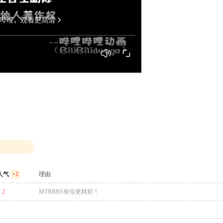
" ^% M9 B; q: z- R6 H
人气
+2
理由
 2
MTRBBS有你更精彩！