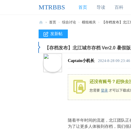
MTRBBS
首页
导读
百科
»
首页
›
综合讨论
›
模组相关
›
【存档发布】北江城市存
M
发新帖
T
【存档发布】北江城市存档 Ver2.0 暑假
R
B
Captain小机长
2024-8-28 09:23:46
B
S
还没有账号？赶快去
我
您需要
登录
才可以下载或
的
世
界
铁
随着半年时间的流逝，北江团队正
为了让更多人体验到存档，我们很高
路