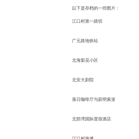
. A- v- w8 ^/ R f1 a
中
以下是存档的一些图片：
文
6 i8 d+ ?9 ? Y/ f: w) W _" }
江口村第一踏切
论
坛
1 l+ G4 _2 C% e9 \; `
广元路地铁站
' o0 H& e( c: x, }, M/ m
9 ^' W' K k, l. g. q: {5 e4 P
北海梨花小区
; [% p, K- H/ X2 O: Z; W$ @ W
北安大剧院
/ a7 q- r. _" J7 `( P8 S9 Z
落日咖啡厅与蔚明索道
& e5 }9 |5 t! v" g. J
北部湾国际度假酒店
6 g" z' C0 p ?
. r0 u1 Z( u/ E/ B; @& W, e" ~+ p
江口村海滩
/ \$ Q, M1 p( o) ^; `* [( z