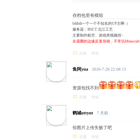
存档包里有模组
bilibili一个一个不知名的UP主啊（
服务器：BSCT 北江工艺
主要制作航空、游戏类视频捏~
在退圈的边缘反复徘徊，不常玩Minecraft
回复
举报
鱼阿yua
2026-7-28 22:08:15
资源包找不到
回复
举报
鹤城uttyut
7 天前
你图片上传失败了吧
回复
举报