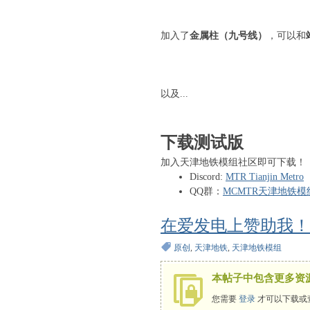
中
文
加入了
金属柱（九号线）
，可以和
论
坛
以及...
下载测试版
加入天津地铁模组社区即可下载！
Discord:
MTR Tianjin Metro
QQ群：
MCMTR天津地铁模
在爱发电上赞助我！
原创
,
天津地铁
,
天津地铁模组
本帖子中包含更多资
您需要
登录
才可以下载或