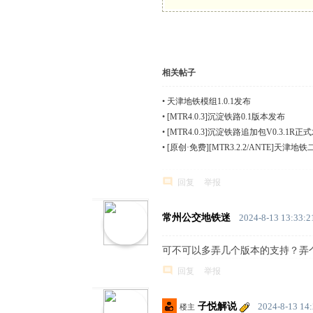
相关帖子
•
天津地铁模组1.0.1发布
•
[MTR4.0.3]沉淀铁路0.1版本发布
•
[MTR4.0.3]沉淀铁路追加包V0.3.1R
•
[原创·免费][MTR3.2.2/ANTE]天津地
回复
举报
常州公交地铁迷
2024-8-13 13:33:2
可不可以多弄几个版本的支持？弄个1.
回复
举报
子悦解说
2024-8-13 14
楼主