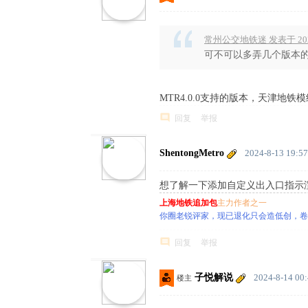
常州公交地铁迷 发表于 2024-
可不可以多弄几个版本的支
MTR4.0.0支持的版本，天津地
回复
举报
ShentongMetro
2024-8-13 19:57
想了解一下添加自定义出入口指示渲染
上海地铁追加包
主力作者之一
你圈老锐评家，现已退化只会造低创，卷
回复
举报
子悦解说
2024-8-14 00
楼主