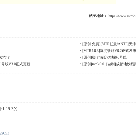
帖子地址：
•
[原创·免费][MTR任意/ANTE]
•
[MTR4.0.3]沉淀铁路V0.2正式发
正式发布了
•
[原创]搓了辆长沙地铁6号线
铁二号线V3.0正式更新
•
[原创]mtr3.0.0+[自制]成都地
1
19.3的
:29:53