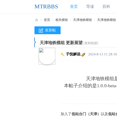
MTRBBS
首页
导读
百科
»
首页
›
相关模组
›
天津地铁模组
›
天津地铁模组
M
发新帖
T
天津地铁模组 更新展望
R
[复制链接]
B
子悦解说
2024-8-13 11:28:16
B
S
我
天津地铁模组是M
的
本帖子介绍的是1.0.0-bet
世
界
铁
路
加入了
低站台门（天津）
以及
低站