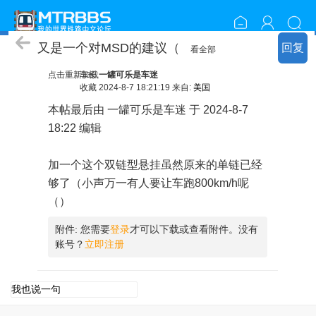
Station Decoration
又是一个对MSD的建议（
回复
看全部
点击重新加载
车长
一罐可乐是车迷
收藏
2024-8-7 18:21:19 来自:
美国
本帖最后由 一罐可乐是车迷 于 2024-8-7
18:22 编辑
加一个这个双链型悬挂
虽然原来的单链已经
够了（小声
万一有人要让车跑800km/h呢
（）
附件:
您需要
登录
才可以下载或查看附件。没有
账号？
立即注册
点击重新加载