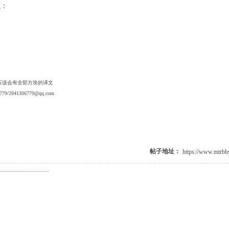
志：
+ [$ x0 ~: K3 @, J
应该会有全部方块的译文
841306779@qq.com
+ i$ _) h6 n4 Y# Q$ |0 a! g- h E
帖子地址：
------------------------