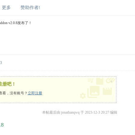
更多
赞助作者!
addon v2.0.8发布了！
23
×
注册吧！
查看，没有账号？
立即注册
本帖最后由 jonathanqwq 于 2023-12-3 20:27 编辑
8
: x7 e- `3 T C4 o% k V9 e+ Y