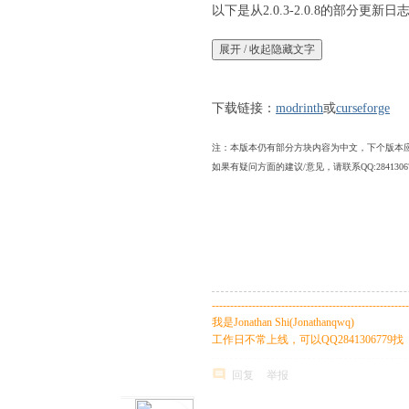
以下是从2.0.3-2.0.8的部分更新日
中
9 B' m* o5 W Q/ g2 d
文
论
3 b. g8 Y3 v H, b4 P
: h% J; C2 d$ u( D8 [' J1 J
坛
下载链接：
modrinth
或
curseforge
' X% K/ Q: W5 g+ m' o" {6 E5 h' X
注：本版本仍有部分方块内容为中文，下个版本
如果有疑问方面的建议/意见，请联系QQ:2841306779/2
: h/ R& _* q& @( u
# k2 J( [- Y! @5 J2 A. |
------------------------------------------------------
我是Jonathan Shi(Jonathanqwq)
工作日不常上线，可以QQ2841306779找
回复
举报