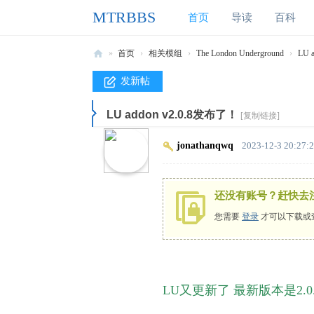
MTRBBS
首页
导读
百科
»
首页
›
相关模组
›
The London Underground
›
LU 
M
发新帖
T
LU addon v2.0.8发布了！
R
[复制链接]
B
jonathanqwq
2023-12-3 20:27:
B
S
还没有账号？赶快去
我
您需要
登录
才可以下载或
的
世
7 @0 k. n1 {/ [/ t6 Q; a1 B7 n* y
界
% ^% u4 J1 ^7 R4 Q: z
铁
LU又更新了 最新版本是2.0.
路
1 Z# Q! W2 ?( o( b( i! W