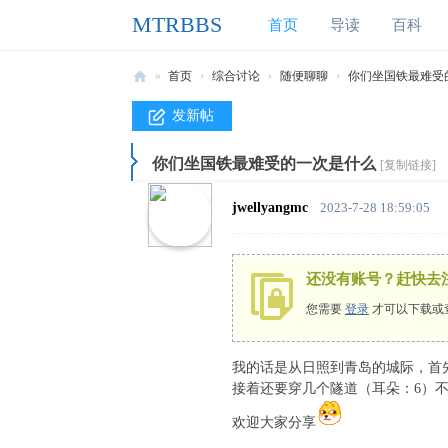
MTRBBS
首页
导读
百科
»
首页
›
综合讨论
›
随便聊聊
›
你们坐国铁最难受
M
发新帖
T
你们坐国铁最难受的一次是什么
R
[复制链接]
B
jwellyangmc
2023-7-28 18:59:05
B
S
还没有账号？赶快去
我
您需要
登录
才可以下载或
的
世
我的话是从日照到青岛的城际，首
界
接着还要穿几个隧道（耳朵：6）
铁
欢迎大家分享
& d0 W4 e& S9 y8 e# m
路