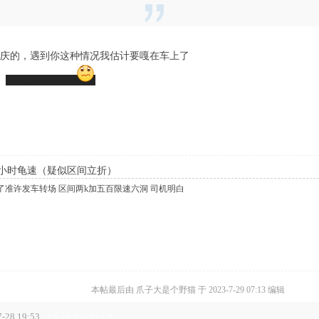
重庆的，遇到你这种情况我估计要嘎在车上了
）
而且要十个小时
两小时龟速（疑似区间立折）
了准许发车转场 区间两k加五百限速六洞 司机明白
本帖最后由 爪子大是个野猫 于 2023-7-29 07:13 编辑
-28 19:53
. _9 E- E0 ?7 p5 T3 l1 B