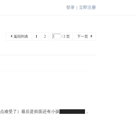
登录
立即注册
|
返回列表
1
2
/ 2 页
下一页
有点难受了）最后是前面还有小孩
说实话有点烦
，