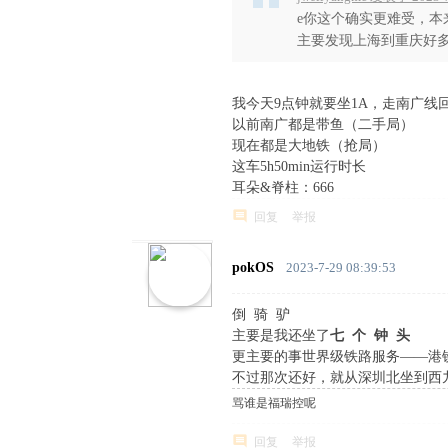
e你这个确实更难受，
主要发现上海到重庆好多大
我今天9点钟就要坐1A，走南广线
以前南广都是带鱼（二手局）
) S) A+ 
现在都是大地铁（抢局）
这车5h50min运行时长
) ^% C8 q9 J7 l+ H
耳朵&脊柱：666
回复
举报
pokOS
2023-7-29 08:39:53
倒 骑 驴
主要是我还坐了
七 个 钟 头
9 `5 Y, },
更主要的事世界级铁路服务——港
不过那次还好，就从深圳北坐到西
骂谁是福瑞控呢
回复
举报