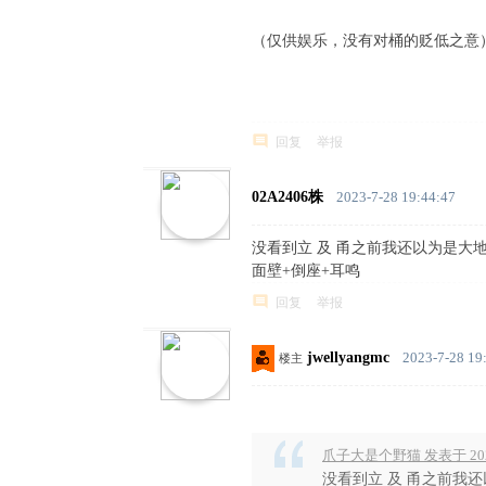
中
（仅供娱乐，没有对桶的贬低之意
文
' m9 p3 g! b' b( H0 e! F
论
坛
回复
举报
02A2406株
2023-7-28 19:44:47
没看到立 及 甬之前我还以为是大
面壁+倒座+耳鸣
回复
举报
jwellyangmc
2023-7-28 19
楼主
爪子大是个野猫 发表于 2023-
没看到立 及 甬之前我