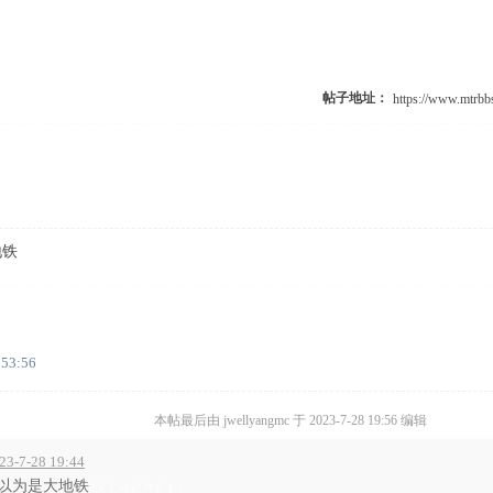
）
帖子地址：
地铁
:53:56
本帖最后由 jwellyangmc 于 2023-7-28 19:56 编辑
7-28 19:44
还以为是大地铁
2 x' f. x) p" I* p' g. r