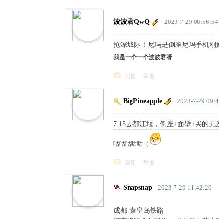
波波君QwQ
2023-7-29 08:56:54
抢深城际！尼玛是倒座尼玛手机刚好
我是一个一个波波君呀
回复
举报
BigPineapple
2023-7-29 09:4
7.15去都江堰，倒座+面壁+买的
咕咕咕咕咕（
回复
举报
Snapsnap
2023-7-29 11:42:20
成都-秦皇岛铁路