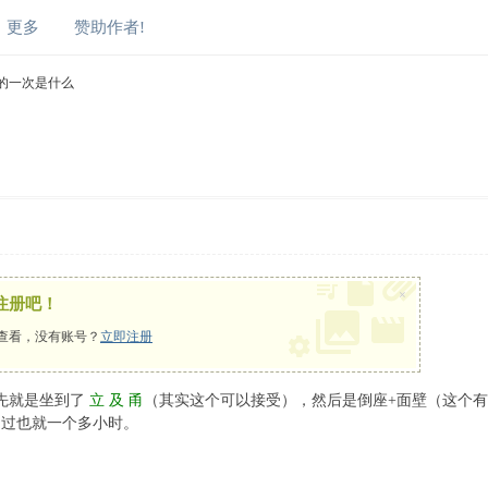
更多
赞助作者!
的一次是什么
×
注册吧！
查看，没有账号？
立即注册
先就是坐到了
立 及 甬
（其实这个可以接受），然后是倒座+面壁（这个
不过也就一个多小时。
! G% _9 l. T Q