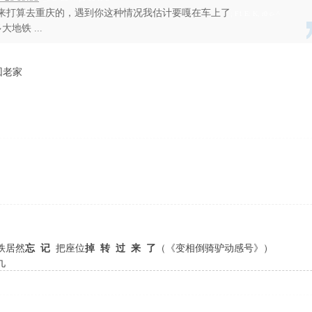
本来打算去重庆的，遇到你这种情况我估计要嘎在车上了
; F1 E: K, r0 c- ^
地铁 ...
回老家
( m- x- a- n/ ^0 P: h4 |0 E2 u! x k
l- h* W3 c' u
: W; d
 ?; a
铁居然
忘 记
把座位
掉 转 过 来 了
（《变相倒骑驴动感号》）
- _8 A9 W* 
九