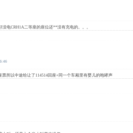
没电CRH1A二等座的座位还**没有充电的。。。
6:46
无座票所以中途给让了114514回座+同一个车厢里有婴儿的咆哮声