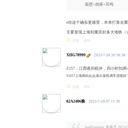
面壁+倒座+耳鸣
% r2 I% m8 j2 Q$ w$ E7 w1 K7 ~5 ]
e你这个确实更难受，本来打算去
主要发现上海到重庆好多大地铁（
回复
举报
XHG78999
2023-7-28 20:56:58
Z257，江西夜间机外，四小时扣
S1017上海南站幺幺道出发机调车进路好
回复
举报
02A2406株
2023-7-29 07:11:30
$ H% h: p R+ i: }+ K- d$ {6 Z
jwellyangmc 发表于 2023-7