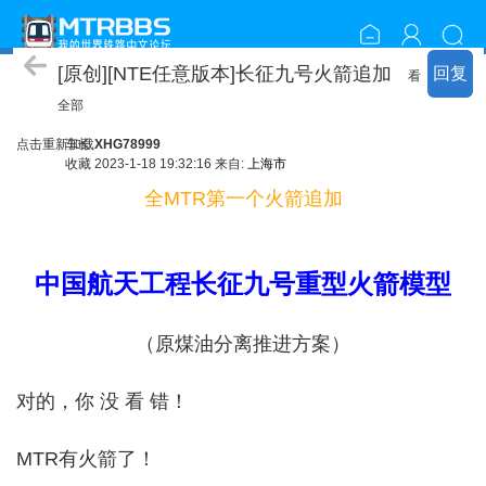
资源包分享
[原创][NTE任意版本]长征九号火箭追加
回复
看
全部
点击重新加载
车长
XHG78999
收藏
2023-1-18 19:32:16 来自:
上海市
全MTR第一个火箭追加
中国航天工程长征九号重型火箭模型
（原煤油分离推进方案）
对的，你 没 看 错！
MTR有火箭了！