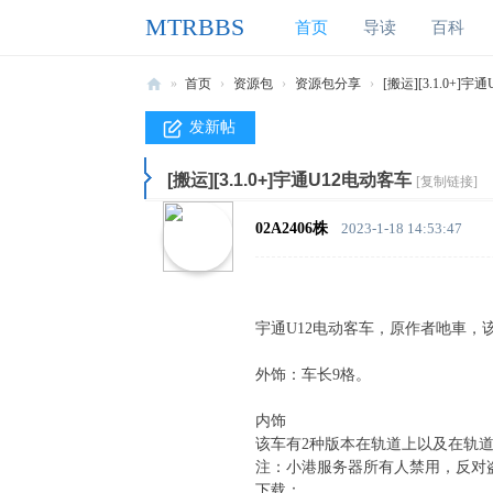
MTRBBS
首页
导读
百科
»
首页
›
资源包
›
资源包分享
›
[搬运][3.1.0+]
M
发新帖
T
[搬运][3.1.0+]宇通U12电动客车
R
[复制链接]
B
02A2406株
2023-1-18 14:53:47
B
S
我
宇通U12电动客车，原作者吔車，
的
外饰：车长9格。
世
界
内饰
该车有2种版本在轨道上以及在轨道
铁
注：小港服务器所有人禁用，反对
路
下载：