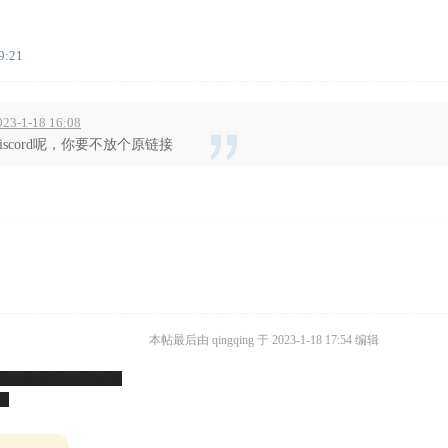
9:21
23-1-18 16:08
scord呢，你要不放个原链接
本帖最后由 qingqing 于 2023-1-18 17:54 编辑
面的东西都被往外搬运啊
e