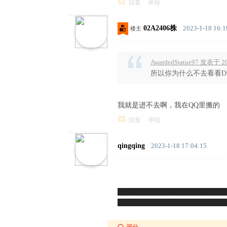
回复
举报
02A2406株
2023-1-18 16:1
楼主
AwardedStatue97 发表于 20
所以你为什么不去看看Di
我就是进不去啊，我在QQ里搬的
回复
举报
qingqing
2023-1-18 17:04:15
怎么我一进入Discord群，群里
侧面体现我没必要进入Discord（dog