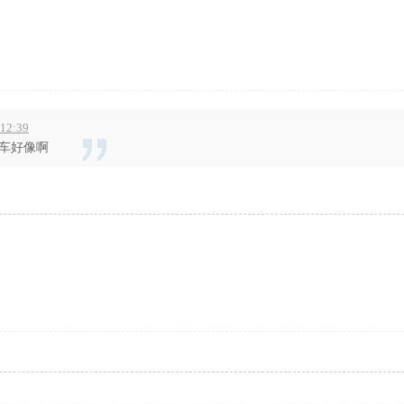
12:39
车好像啊