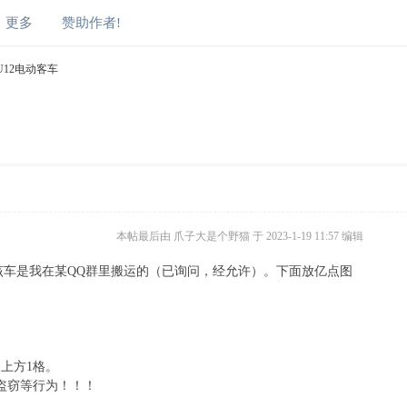
更多
赞助作者!
宇通U12电动客车
本帖最后由 爪子大是个野猫 于 2023-1-19 11:57 编辑
该车是我在某QQ群里搬运的（已询问，经允许）。下面放亿点图
上方1格。
盗窃等行为！！！