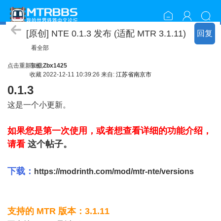
NTE 纸板箱的交通扩展
[原创] NTE 0.1.3 发布 (适配 MTR 3.1.11)
回复
看全部
点击重新加载
车长
Zbx1425
收藏
2022-12-11 10:39:26 来自:
江苏省南京市
0.1.3
- ]& m+ \" w7 v8 Y* w7 K
这是一个小更新。
如果您是第一次使用，或者想查看详细的功能介绍，
请看
这个帖子
。
! j! @7 u' d, L. T
$ i2 @+ ]2 K; g# i
下载：
https://modrinth.com/mod/mtr-nte/versions
+ H M' N6 D' j6 ]& K
支持的 MTR 版本：3.1.11