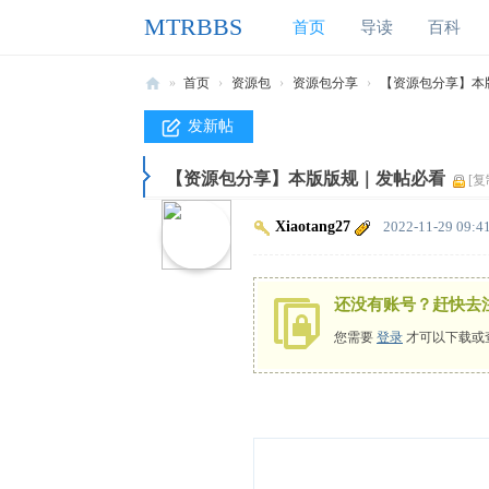
MTRBBS
首页
导读
百科
»
首页
›
资源包
›
资源包分享
›
【资源包分享】本
M
发新帖
T
【资源包分享】本版版规｜发帖必看
R
[复
B
Xiaotang27
2022-11-29 09:4
B
S
还没有账号？赶快去
我
您需要
登录
才可以下载或
的
世
界
铁
路