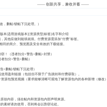
——
创新共享，兼收并蓄 ——
改，删帖/锁帖下沉处理。）
版本|适用游戏版本][资源类型|标签]名字和介绍
，其他应做到能填就填。付费资源需添加“付费”标签。
相符的简介、预览图及安全有效的下载链接。
窃！（违者扣分+警告+删帖+封禁）
者扣分+警告+删帖）
+删帖/锁帖下沉处理）
或使用盈利链接（包括但不限于广告跳转和付费获取）。
* Y2 m2 m9 K. j: [; f
个资源包预览视频（要求能够清晰可观地了解资源包内的各种新增（修改
/ f: O) |& s' D6 h! _
[1 t: ?$ b3 e
非原创内容，须在帖内和资源包内部声明来源。
用的素材请勿使用，否则将会以剽窃论处。
5 ~6 k, e2 M) W4