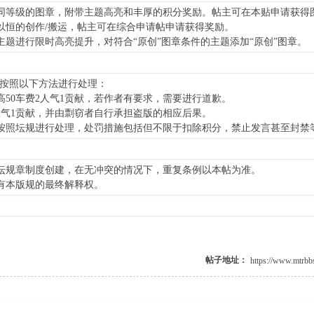
同等级的图章，附带主题高亮和丰厚的积分奖励。帖主可在本贴申请获得
以恒的创作/搬运，帖主可在综合申请帖申请获得奖励。
质主题进行限时高亮提升，对符合“原创”图章条件的主题添加“原创”图章。
按照以下方法进行处理：
最高50车费2人气1贡献，若作者有要求，需要进行道歉。
费3人气1贡献，并由剽窃者自行承担盗版的相应后果。
容，按照坛规进行处理，处罚措施包括但不限于扣除积分，禁止发言甚至封禁
文论坛规章制度创建，在无冲突的情况下，重复条例以本帖为准。
组拥有本版规的最终解释权。
帖子地址：