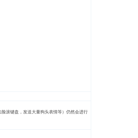
' e" }3 ~3 F
灌水（如脸滚键盘，发送大量狗头表情等）仍然会进行