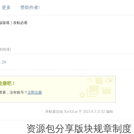
更多
赞助作者!
版版规｜发帖必看
制链接]
1:29
×
注册吧！
查看，没有账号？
立即注册
本帖最后由 XieXiLin 于 2025-8-3 21:02 编辑
资源包分享版块规章制度