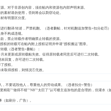
资源。对于非原创内容，须在帖内和资源包内部声明来源。
用的素材请勿使用，否则将会以剽窃论处。
素材有明显区分度。
" k* p3 M1 ]) c1 Q7 e1 A p
进行翻译/转述，严禁机翻。（违者删帖，针对机翻追加警告+扣分处罚）
本身不构成违规。
条款，禁止转载作者明确禁止转载的资源。
# {- n% q8 D* K
到授权的转载可在帖内附上授权证明并申请“授权搬运”图章。
转载（违者警告+删帖）：
个月未更新或原转载帖失效。征得原转载者同意后可进行二次转载。
3 {! ?5 C
期未回复，亦可进行二次转载。
得了授权。
你未取得授权，则情况
①
无效。
他人，不要诋毁他人，尊重他人的劳动成果。（违者扣分+警告）
S有你更精彩”“做得不错”“NB”“太巨了”认可楼主追加包的是合理的，但
的事（如刷分，广告）。