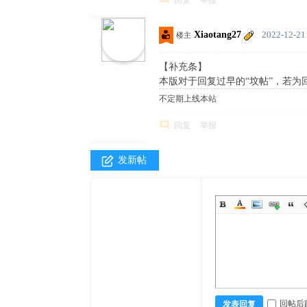
回复
举报
Xiaotang27
2022-12-21
楼主
【补充条】
本版对于回复过早的“坟帖”，若
不定期上线本站
回复
举报
发新帖
回帖后
发表回复