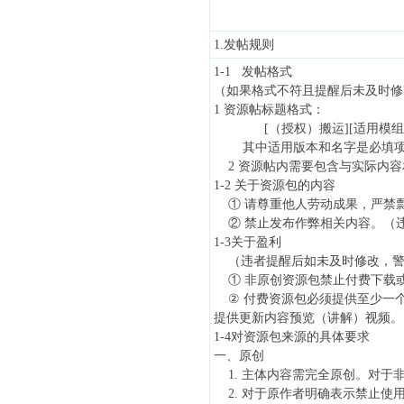
中
文
1.发帖规则
论
1-1
发帖格式
（如果格式不符且提醒后未及时修
坛
1
资源帖标题格式：
[
（授权）搬运][适用模组
其中适用版本和名字是必填项
2
资源帖内需要包含与实际内容
1-2
关于资源包的内容
①
请尊重他人劳动成果，严禁剽
②
禁止发布作弊相关内容。（违
1-3关于盈利
（违者提醒后如未及时修改，警告
①
非原创资源包禁止付费下载
②
付费资源
包必须提供
至少一
提供更新内容预览（讲解）视频
。
1-4
对资源包来源的具体要求
一、原创
$ i& b3 K, A; D" P$ K& G+ i9 A
1.
主体内容需完全原创。对于
2.
对于原作者明确表示禁止使