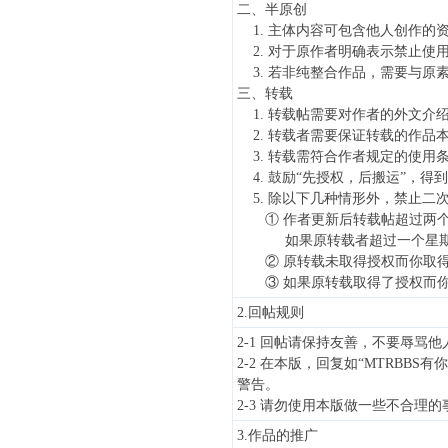
二、半原创
1.
主体内容可包含他人创作的
2.
对于原作者明确表示禁止使
3.
若非纯整合作品，需要与原
三、转载
1.
转载帖需要对作者的外文介绍
2.
转载者需要保证转载的作品
3.
转载需符合作者规定的使用
4.
鼓励“先授权，后搬运”，得
5.
除以下几种情形外，禁止二次
①
作者更新后转载帖超过两
如果原转载者超过一个星
②
原转载未取得授权而你取
③
如果原转载取得了授权而
2.回帖规则
2-1 回帖请保持友善，不要辱骂
2-2 在本版，回复如“MTRBB
警告。
2-3 请勿使用本版做一些不合理
3.作品的推广