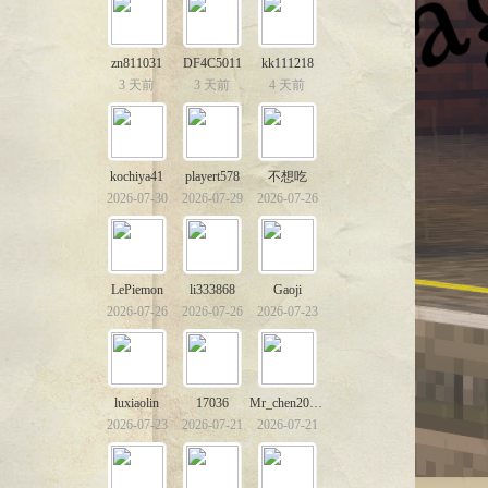
zn811031
DF4C5011
kk111218
3 天前
3 天前
4 天前
kochiya41
playert578
不想吃
2026-07-30
2026-07-29
2026-07-26
LePiemon
li333868
Gaoji
2026-07-26
2026-07-26
2026-07-23
luxiaolin
17036
Mr_chen20111230
2026-07-23
2026-07-21
2026-07-21