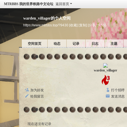
MTRBBS 我的世界铁路中文论坛
返回首页
warden_villager的个人空间
https://www.mtrbbs.top/?9430
[收藏]
[复制]
[分享]
[RSS]
空间首页
动态
记录
日志
主题
头像
warden_villager
加为好友
打个招呼
给我留言
发送消息
记录
现在还没有记录