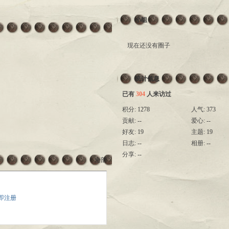
小组
现在还没有圈子
统计信息
已有
304
人来访过
积分:
1278
人气:
373
贡献:
--
爱心:
--
好友:
19
主题:
19
日志:
--
相册:
--
分享:
--
全部
即注册