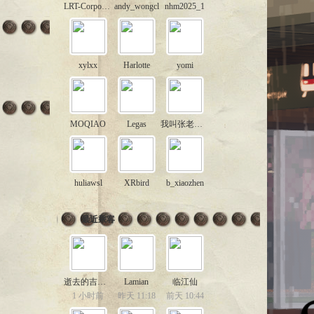
LRT-Corporation
andy_wongcl
nhm2025_1
xylxx
Harlotte
yomi
MOQIAO
Legas
我叫张老六啊
huliawsl
XRbird
b_xiaozhen
最近乘客
逝去的吉局长段
Lamian
临江仙
1 小时前
昨天 11:18
前天 10:44