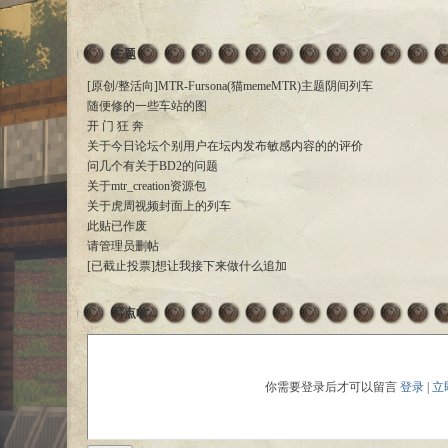
主题
[原创/整活向]MTR-Fursona(猫memeMTR)主题阴间列车
随便修的一些车站的图
开 门 狂 奔
关于今日论坛个别用户在坛内发布敏感内容的的评价
问几个有关于BD2的问题
关于mtr_creation资源包
关于虎周视频封面上的列车
此贴已作废
请管理员删帖
[已截止投票]想让我接下来做什么追加
写点啥...
你需要登录后才可以留言
登录
|
立