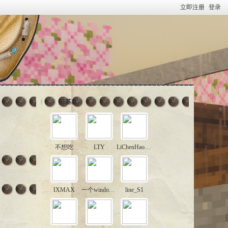
立即注册
登录
好基友
不想吃
LTY
LiChenHao7600
IXMAX
一个windows95
line_S1