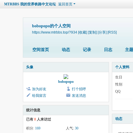
MTRBBS 我的世界铁路中文论坛
返回首页
bobopopo的个人空间
https://www.mtrbbs.top/?934
[收藏]
[复制]
[分享]
[RSS]
空间首页
动态
记录
日志
主
头像
个人资料
生日
bobopopo
性别
加为好友
打个招呼
QQ
给我留言
发送消息
统计信息
动态
已有
8
人来访过
积分:
169
人气:
30