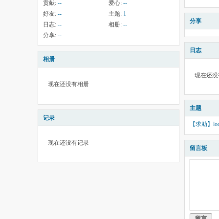
贡献:
--
爱心:
--
好友:
--
主题:
1
分享
日志:
--
相册:
--
分享:
--
日志
相册
现在还没
现在还没有相册
主题
记录
【求助】loc
现在还没有记录
留言板
留言