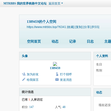
MTRBBS 我的世界铁路中文论坛
返回首页
1389459的个人空间
https://www.mtrbbs.top/?6341
[收藏]
[复制]
[分享]
[RSS]
空间首页
动态
记录
日志
主
头像
个人资料
生日
1389459
性别
加为好友
打个招呼
给我留言
发送消息
统计信息
动态
已有
1
人来访过
现在还没
积分:
147
人气:
48