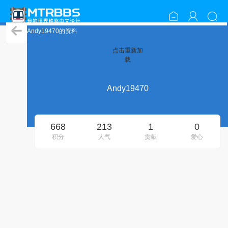
Andy19470的资料
点击重新加
载
Andy19470
668
213
1
0
积分
人气
贡献
爱心